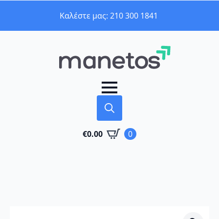
Καλέστε μας: 210 300 1841
Search
€
0.00
0
for: