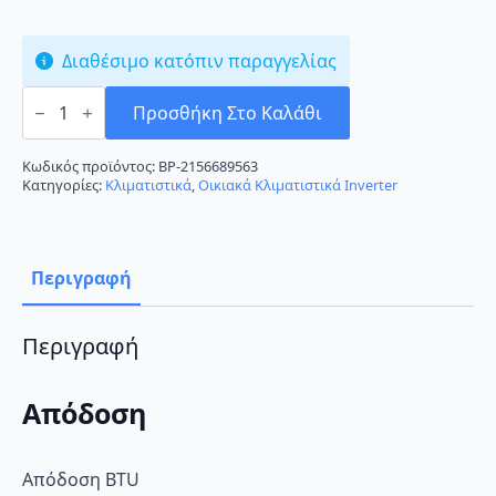
Διαθέσιμο κατόπιν παραγγελίας
Gree
Amber
Προσθήκη Στο Καλάθι
GRC/GRCO-
101QI/KAM2-
N4
Κωδικός προϊόντος:
BP-2156689563
Κλιματιστικό
Κατηγορίες:
Κλιματιστικά
,
Οικιακά Κλιματιστικά Inverter
Inverter
9000
BTU
A+++/A+++
με
Περιγραφή
Ιονιστή
και
Wi-
Fi
Περιγραφή
ποσότητα
Απόδοση
Απόδοση BTU