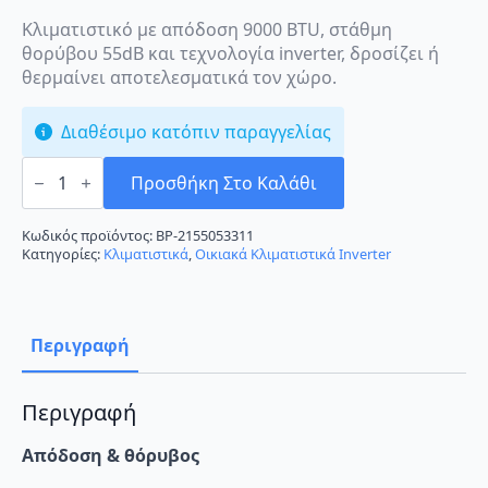
Κλιματιστικό με απόδοση 9000 BTU, στάθμη
θορύβου 55dB και τεχνολογία inverter, δροσίζει ή
θερμαίνει αποτελεσματικά τον χώρο.
Διαθέσιμο κατόπιν παραγγελίας
General
Electric
Προσθήκη Στο Καλάθι
Appliances
GES-
NX25IN/GES-
Κωδικός προϊόντος:
BP-2155053311
NX25OUT
Κατηγορίες:
Κλιματιστικά
,
Οικιακά Κλιματιστικά Inverter
Κλιματιστικό
Inverter
9000
BTU
A++/A++
Περιγραφή
ποσότητα
Περιγραφή
Απόδοση & θόρυβος