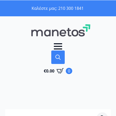
Καλέστε μας: 210 300 1841
Search
€
0.00
0
for: