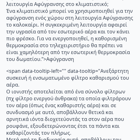
λειτουργία Αφύγρανσης στο κλιματιστικό;
Ένα κλιματιστικό μπορεί να χρησιμοποιηθεί για την
αφύγρανση ενός χώρου στη λειτουργία Αφύγρανσης
το καλοκαίρι. Η συγκεκριμένη λειτουργία αφαιρεί
την υγρασία από τον εσωτερικό αέρα και τον κάνει
πιο φρέσκο. Για να ενεργοποιηθεί, η καθορισμένη
θερμοκρασία στο τηλεχειριστήριο θα πρέπει να
είναι χαμηλότερη από την εσωτερική θερμοκρασία
του δωματίου.”>Αφύγρανση
<span data-tooltip-left="" data-tooltip="Ανεξάρτητη
συσκευή ή ενσωματωμένο φίλτρο καθαρισμού του
αέρα.
Ο ιονιστής αποτελείται από ένα σύνολο φίλτρων
(πχ φίλτρο ενεργού άνθρακα) τα οποία φιλτράρουν
τον αέρα (όπως ένας καθαριστής αέρα) και σε
συνδυασμό με αυτό, αποβάλλουν θετικά και
αρνητικά ιόντα διοχετεύοντάς τα στον αέρα που
ρουφάνε, εξουδετερώνοντας έτσι τα πάντα και
καθαρίζοντάς τον πλήρως.
Μετά από τη διαδικασία αυτή, αποβάλλουν τον