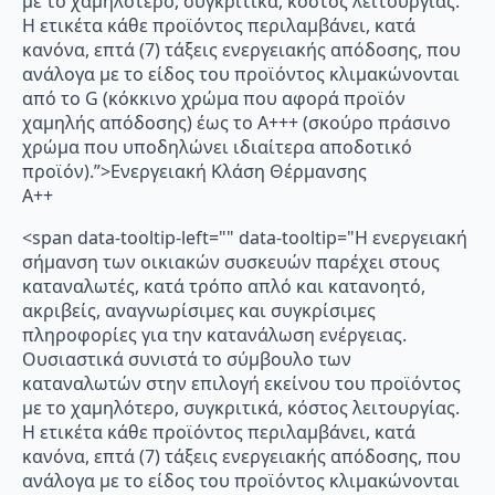
με το χαμηλότερο, συγκριτικά, κόστος λειτουργίας.
Η ετικέτα κάθε προϊόντος περιλαμβάνει, κατά
κανόνα, επτά (7) τάξεις ενεργειακής απόδοσης, που
ανάλογα με το είδος του προϊόντος κλιμακώνονται
από το G (κόκκινο χρώμα που αφορά προϊόν
χαμηλής απόδοσης) έως το Α+++ (σκούρο πράσινο
χρώμα που υποδηλώνει ιδιαίτερα αποδοτικό
προϊόν).”>Ενεργειακή Κλάση Θέρμανσης
A++
<span data-tooltip-left="" data-tooltip="Η ενεργειακή
σήμανση των οικιακών συσκευών παρέχει στους
καταναλωτές, κατά τρόπο απλό και κατανοητό,
ακριβείς, αναγνωρίσιμες και συγκρίσιμες
πληροφορίες για την κατανάλωση ενέργειας.
Ουσιαστικά συνιστά το σύμβουλο των
καταναλωτών στην επιλογή εκείνου του προϊόντος
με το χαμηλότερο, συγκριτικά, κόστος λειτουργίας.
Η ετικέτα κάθε προϊόντος περιλαμβάνει, κατά
κανόνα, επτά (7) τάξεις ενεργειακής απόδοσης, που
ανάλογα με το είδος του προϊόντος κλιμακώνονται