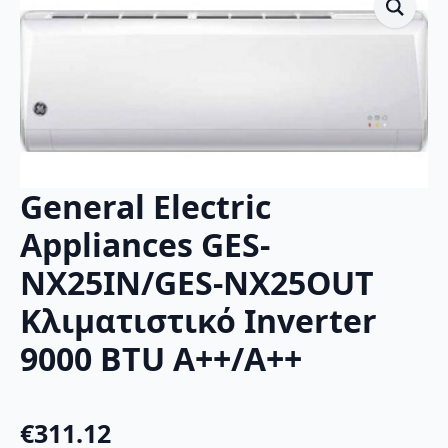
General Electric
Appliances GES-
NX25IN/GES-NX25OUT
Κλιματιστικό Inverter
9000 BTU A++/A++
€
311.12