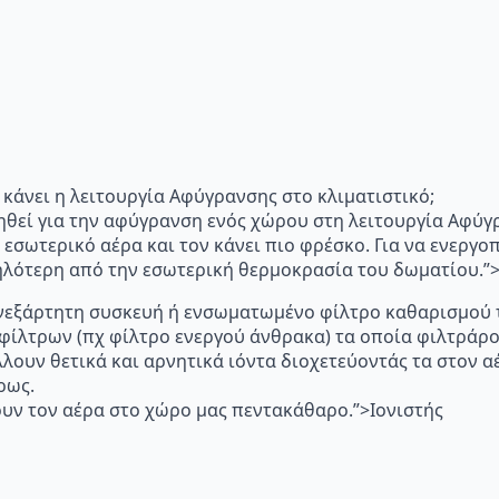
"Τι κάνει η λειτουργία Αφύγρανσης στο κλιματιστικό;
ηθεί για την αφύγρανση ενός χώρου στη λειτουργία Αφύγ
 εσωτερικό αέρα και τον κάνει πιο φρέσκο. Για να ενεργ
μηλότερη από την εσωτερική θερμοκρασία του δωματίου.
p="Ανεξάρτητη συσκευή ή ενσωματωμένο φίλτρο καθαρισμού 
 φίλτρων (πχ φίλτρο ενεργού άνθρακα) τα οποία φιλτράρ
λλουν θετικά και αρνητικά ιόντα διοχετεύοντάς τα στον
ρως.
υν τον αέρα στο χώρο μας πεντακάθαρο.”>Ιονιστής