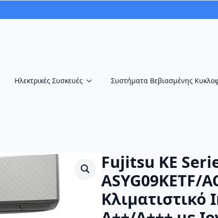
Ηλεκτρικές Συσκευές
Συστήματα Βεβιασμένης Κυκλο
Fujitsu KE Serie
ASYG09KETF/A
Κλιματιστικό I
A++/A+++ με Ιο