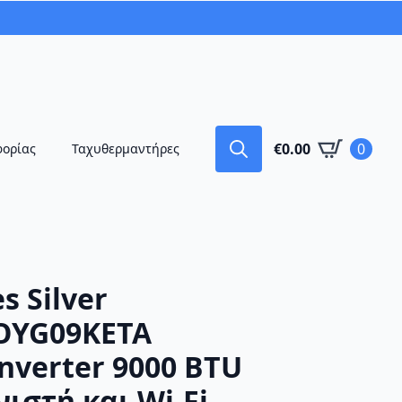
€
0.00
0
φορίας
Ταχυθερμαντήρες
Search
for:
s Silver
OYG09KETA
nverter 9000 BTU
νιστή και Wi-Fi