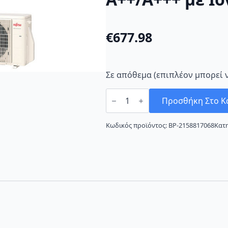
€
677.98
Σε απόθεμα (επιπλέον μπορεί 
Fujitsu
KE
Προσθήκη Στο Κ
Series
Silver
ASYG09KETF/AOYG09KETA
Κωδικός προϊόντος:
BP-2158817068
Κατ
Κλιματιστικό
Inverter
9000
BTU
A++/A+++
με
Ιονιστή
και
Wi-
Fi
ποσότητα