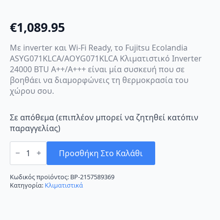
€
1,089.95
Με inverter και Wi-Fi Ready, το Fujitsu Ecolandia
ASYG071KLCA/AOYG071KLCA Κλιματιστικό Inverter
24000 BTU A++/A+++ είναι μία συσκευή που σε
βοηθάει να διαμορφώνεις τη θερμοκρασία του
χώρου σου.
Σε απόθεμα (επιπλέον μπορεί να ζητηθεί κατόπιν
παραγγελίας)
Fujitsu
Ecolandia
Προσθήκη Στο Καλάθι
ASYG071KLCA/AOYG071KLCA
Κλιματιστικό
Inverter
Κωδικός προϊόντος:
BP-2157589369
24000
Κατηγορία:
Κλιματιστικά
BTU
A++/A+++
ποσότητα