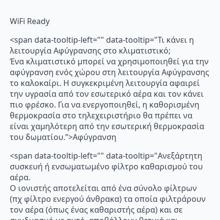
WiFi Ready
<span data-tooltip-left="" data-tooltip="Τι κάνει η
λειτουργία Αφύγρανσης στο κλιματιστικό;
Ένα κλιματιστικό μπορεί να χρησιμοποιηθεί για την
αφύγρανση ενός χώρου στη λειτουργία Αφύγρανσης
το καλοκαίρι. Η συγκεκριμένη λειτουργία αφαιρεί
την υγρασία από τον εσωτερικό αέρα και τον κάνει
πιο φρέσκο. Για να ενεργοποιηθεί, η καθορισμένη
θερμοκρασία στο τηλεχειριστήριο θα πρέπει να
είναι χαμηλότερη από την εσωτερική θερμοκρασία
του δωματίου.”>Αφύγρανση
<span data-tooltip-left="" data-tooltip="Ανεξάρτητη
συσκευή ή ενσωματωμένο φίλτρο καθαρισμού του
αέρα.
Ο ιονιστής αποτελείται από ένα σύνολο φίλτρων
(πχ φίλτρο ενεργού άνθρακα) τα οποία φιλτράρουν
τον αέρα (όπως ένας καθαριστής αέρα) και σε