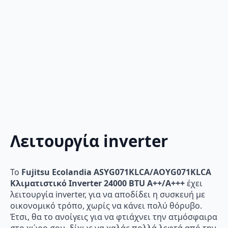
Λειτουργία inverter
Το
Fujitsu Ecolandia ASYG071KLCA/AOYG071KLCA
Κλιματιστικό Inverter 24000 BTU A++/A+++
έχει
λειτουργία inverter, για να αποδίδει η συσκευή με
οικονομικό τρόπο, χωρίς να κάνει πολύ θόρυβο.
Έτσι, θα το ανοίγεις για να φτιάχνει την ατμόσφαιρα
στο χώρο σου, δίχως να χαλάς πολλά λεφτά από την