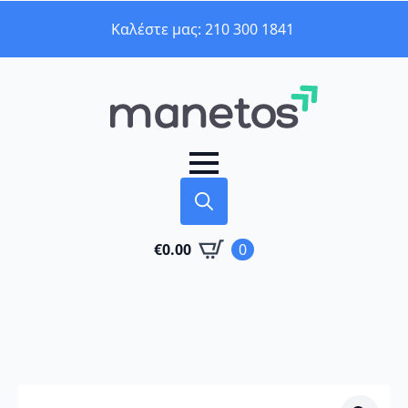
Καλέστε μας: 210 300 1841
Search
€
0.00
0
for: