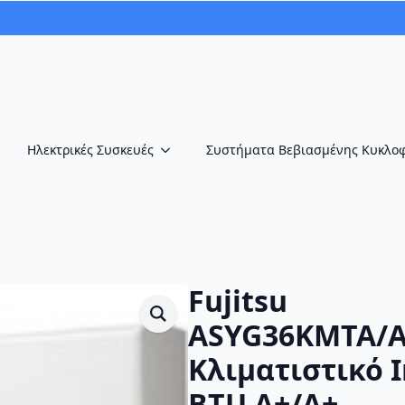
Ηλεκτρικές Συσκευές
Συστήματα Βεβιασμένης Κυκλο
Fujitsu
ASYG36KMTA/
Κλιματιστικό I
BTU A+/A+