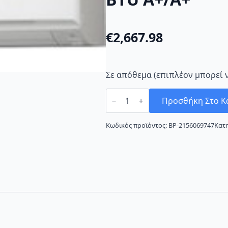
€
2,667.98
Σε απόθεμα (επιπλέον μπορεί 
Fujitsu
ASYG36KMTA/AOYG36KMTA
Προσθήκη Στο Κ
Κλιματιστικό
Inverter
36000
Κωδικός προϊόντος:
BP-2156069747
Κατ
BTU
A+/A+
ποσότητα