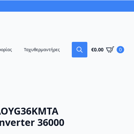
€
0.00
0
φορίας
Ταχυθερμαντήρες
Search
for:
AOYG36KMTA
nverter 36000