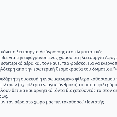
"Τι κάνει η λειτουργία Αφύγρανσης στο κλιματιστικό;
ηθεί για την αφύγρανση ενός χώρου στη λειτουργία Αφύγ
 εσωτερικό αέρα και τον κάνει πιο φρέσκο. Για να ενεργ
μηλότερη από την εσωτερική θερμοκρασία του δωματίου.
p="Ανεξάρτητη συσκευή ή ενσωματωμένο φίλτρο καθαρισμού 
 φίλτρων (πχ φίλτρο ενεργού άνθρακα) τα οποία φιλτράρ
λλουν θετικά και αρνητικά ιόντα διοχετεύοντάς τα στον
ρως.
υν τον αέρα στο χώρο μας πεντακάθαρο.”>Ιονιστής