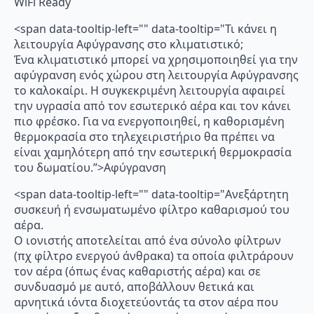
WiFi Ready
<span data-tooltip-left="" data-tooltip="Τι κάνει η
λειτουργία Αφύγρανσης στο κλιματιστικό;
Ένα κλιματιστικό μπορεί να χρησιμοποιηθεί για την
αφύγρανση ενός χώρου στη λειτουργία Αφύγρανσης
το καλοκαίρι. Η συγκεκριμένη λειτουργία αφαιρεί
την υγρασία από τον εσωτερικό αέρα και τον κάνει
πιο φρέσκο. Για να ενεργοποιηθεί, η καθορισμένη
θερμοκρασία στο τηλεχειριστήριο θα πρέπει να
είναι χαμηλότερη από την εσωτερική θερμοκρασία
του δωματίου.”>Αφύγρανση
<span data-tooltip-left="" data-tooltip="Ανεξάρτητη
συσκευή ή ενσωματωμένο φίλτρο καθαρισμού του
αέρα.
Ο ιονιστής αποτελείται από ένα σύνολο φίλτρων
(πχ φίλτρο ενεργού άνθρακα) τα οποία φιλτράρουν
τον αέρα (όπως ένας καθαριστής αέρα) και σε
συνδυασμό με αυτό, αποβάλλουν θετικά και
αρνητικά ιόντα διοχετεύοντάς τα στον αέρα που