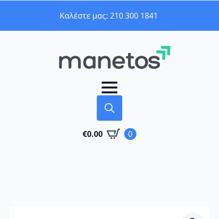
Καλέστε μας: 210 300 1841
Search
€
0.00
0
for: