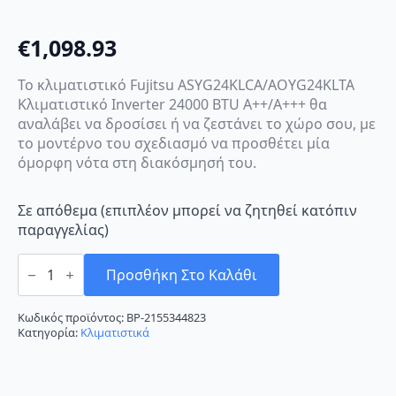
€
1,098.93
Το κλιματιστικό Fujitsu ASYG24KLCA/AOYG24KLTA
Κλιματιστικό Inverter 24000 BTU A++/A+++ θα
αναλάβει να δροσίσει ή να ζεστάνει το χώρο σου, με
το μοντέρνο του σχεδιασμό να προσθέτει μία
όμορφη νότα στη διακόσμησή του.
Σε απόθεμα (επιπλέον μπορεί να ζητηθεί κατόπιν
παραγγελίας)
Fujitsu
ASYG24KLCA/AOYG24KLTA
Προσθήκη Στο Καλάθι
Κλιματιστικό
Inverter
24000
Κωδικός προϊόντος:
BP-2155344823
BTU
Κατηγορία:
Κλιματιστικά
A++/A+++
ποσότητα