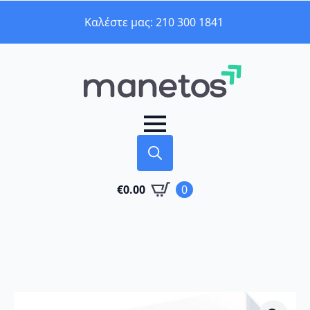
Καλέστε μας: 210 300 1841
Search
€
0.00
0
for: