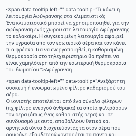
<span data-tooltip-left="" data-tooltip="Τι κάνει η
λειτουργία Αφύγρανσης στο κλιματιστικό;
Ένα κλιματιστικό μπορεί να χρησιμοποιηθεί για την
αφύγρανση ενός χώρου στη λειτουργία Αφύγρανσης
το καλοκαίρι. Η συγκεκριμένη λειτουργία αφαιρεί
την υγρασία από τον εσωτερικό αέρα και τον κάνει
πιο φρέσκο. Για να ενεργοποιηθεί, η καθορισμένη
θερμοκρασία στο τηλεχειριστήριο θα πρέπει να
είναι χαμηλότερη από την εσωτερική θερμοκρασία
του δωματίου.”>Αφύγρανση
<span data-tooltip-left="" data-tooltip="Ανεξάρτητη
συσκευή ή ενσωματωμένο φίλτρο καθαρισμού του
αέρα.
Ο ιονιστής αποτελείται από ένα σύνολο φίλτρων
(πχ φίλτρο ενεργού άνθρακα) τα οποία φιλτράρουν
τον αέρα (όπως ένας καθαριστής αέρα) και σε
συνδυασμό με αυτό, αποβάλλουν θετικά και
αρνητικά ιόντα διοχετεύοντάς τα στον αέρα που
ρουφάνε, εξουδετερώνοντας έτσι τα πάντα και