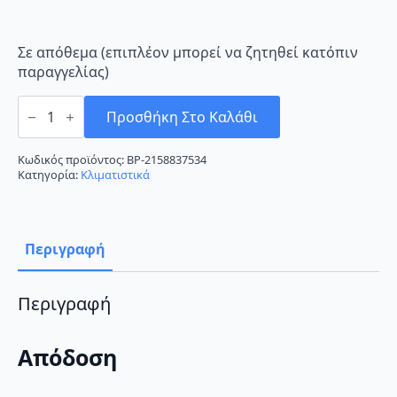
Σε απόθεμα (επιπλέον μπορεί να ζητηθεί κατόπιν
παραγγελίας)
Fujitsu
ASYG14KGTF/AOYG14KGCB
Προσθήκη Στο Καλάθι
Κλιματιστικό
Inverter
14000
Κωδικός προϊόντος:
BP-2158837534
BTU
Κατηγορία:
Κλιματιστικά
A++/A+++
με
Wi-
Fi
ποσότητα
Περιγραφή
Περιγραφή
Απόδοση