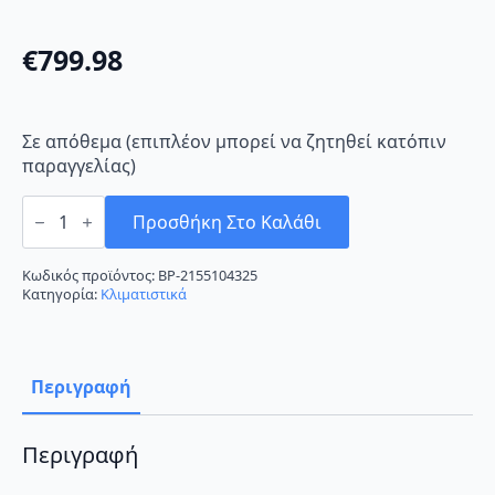
€
799.98
Σε απόθεμα (επιπλέον μπορεί να ζητηθεί κατόπιν
παραγγελίας)
Fujitsu
ASYG12LMCE/AOYG12LMCE
Προσθήκη Στο Καλάθι
Κλιματιστικό
Inverter
12000
Κωδικός προϊόντος:
BP-2155104325
BTU
Κατηγορία:
Κλιματιστικά
A++/A+++
ποσότητα
Περιγραφή
Περιγραφή