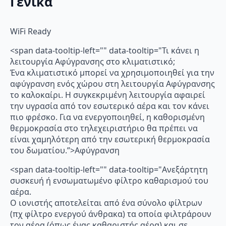
Γενικά
WiFi Ready
<span data-tooltip-left="" data-tooltip="Τι κάνει η
λειτουργία Αφύγρανσης στο κλιματιστικό;
Ένα κλιματιστικό μπορεί να χρησιμοποιηθεί για την
αφύγρανση ενός χώρου στη λειτουργία Αφύγρανσης
το καλοκαίρι. Η συγκεκριμένη λειτουργία αφαιρεί
την υγρασία από τον εσωτερικό αέρα και τον κάνει
πιο φρέσκο. Για να ενεργοποιηθεί, η καθορισμένη
θερμοκρασία στο τηλεχειριστήριο θα πρέπει να
είναι χαμηλότερη από την εσωτερική θερμοκρασία
του δωματίου.”>Αφύγρανση
<span data-tooltip-left="" data-tooltip="Ανεξάρτητη
συσκευή ή ενσωματωμένο φίλτρο καθαρισμού του
αέρα.
Ο ιονιστής αποτελείται από ένα σύνολο φίλτρων
(πχ φίλτρο ενεργού άνθρακα) τα οποία φιλτράρουν
τον αέρα (όπως ένας καθαριστής αέρα) και σε