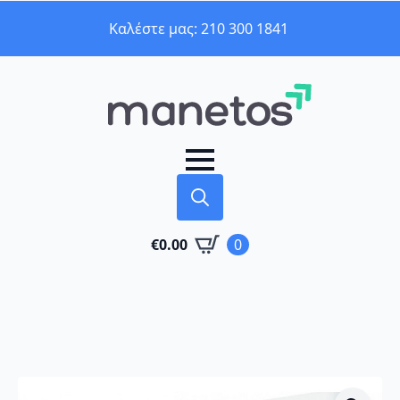
Καλέστε μας: 210 300 1841
Search
€
0.00
0
for: