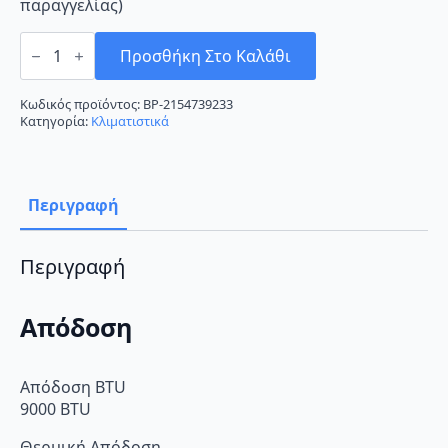
παραγγελίας)
Fujitsu
ASYG09LLCC
Προσθήκη Στο Καλάθι
Κλιματιστικό
Inverter
9000
Κωδικός προϊόντος:
BP-2154739233
BTU
Κατηγορία:
Κλιματιστικά
A++/A+++
ποσότητα
Περιγραφή
Περιγραφή
Απόδοση
Απόδοση BTU
9000 BTU
Θερμική Απόδοση