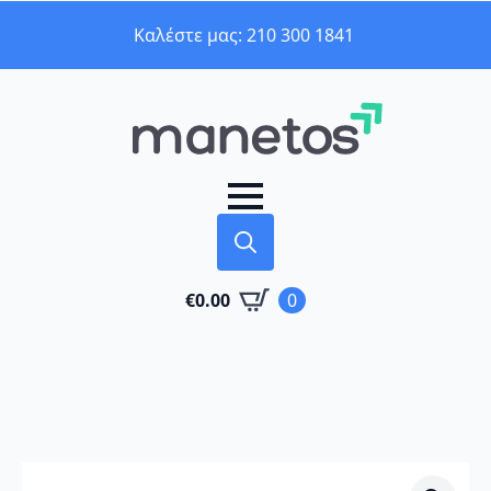
Καλέστε μας: 210 300 1841
Search
€
0.00
0
for: