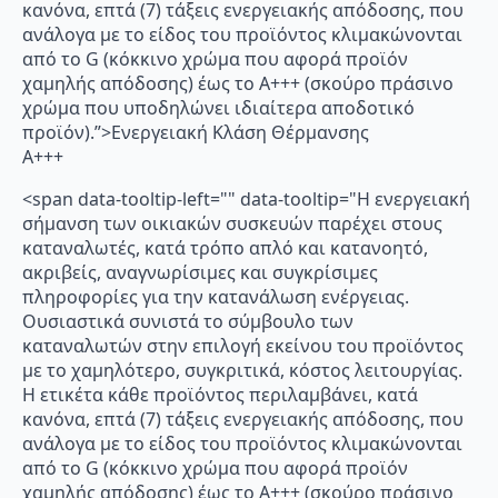
κανόνα, επτά (7) τάξεις ενεργειακής απόδοσης, που
ανάλογα με το είδος του προϊόντος κλιμακώνονται
από το G (κόκκινο χρώμα που αφορά προϊόν
χαμηλής απόδοσης) έως το Α+++ (σκούρο πράσινο
χρώμα που υποδηλώνει ιδιαίτερα αποδοτικό
προϊόν).”>Ενεργειακή Κλάση Θέρμανσης
A+++
<span data-tooltip-left="" data-tooltip="Η ενεργειακή
σήμανση των οικιακών συσκευών παρέχει στους
καταναλωτές, κατά τρόπο απλό και κατανοητό,
ακριβείς, αναγνωρίσιμες και συγκρίσιμες
πληροφορίες για την κατανάλωση ενέργειας.
Ουσιαστικά συνιστά το σύμβουλο των
καταναλωτών στην επιλογή εκείνου του προϊόντος
με το χαμηλότερο, συγκριτικά, κόστος λειτουργίας.
Η ετικέτα κάθε προϊόντος περιλαμβάνει, κατά
κανόνα, επτά (7) τάξεις ενεργειακής απόδοσης, που
ανάλογα με το είδος του προϊόντος κλιμακώνονται
από το G (κόκκινο χρώμα που αφορά προϊόν
χαμηλής απόδοσης) έως το Α+++ (σκούρο πράσινο