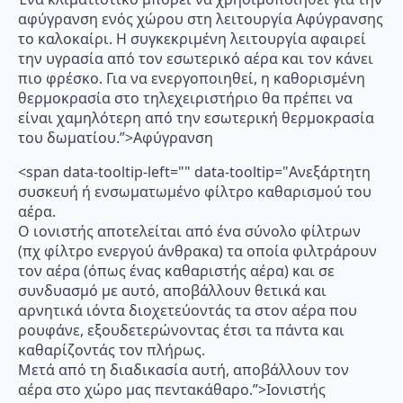
αφύγρανση ενός χώρου στη λειτουργία Αφύγρανσης
το καλοκαίρι. Η συγκεκριμένη λειτουργία αφαιρεί
την υγρασία από τον εσωτερικό αέρα και τον κάνει
πιο φρέσκο. Για να ενεργοποιηθεί, η καθορισμένη
θερμοκρασία στο τηλεχειριστήριο θα πρέπει να
είναι χαμηλότερη από την εσωτερική θερμοκρασία
του δωματίου.”>Αφύγρανση
<span data-tooltip-left="" data-tooltip="Ανεξάρτητη
συσκευή ή ενσωματωμένο φίλτρο καθαρισμού του
αέρα.
Ο ιονιστής αποτελείται από ένα σύνολο φίλτρων
(πχ φίλτρο ενεργού άνθρακα) τα οποία φιλτράρουν
τον αέρα (όπως ένας καθαριστής αέρα) και σε
συνδυασμό με αυτό, αποβάλλουν θετικά και
αρνητικά ιόντα διοχετεύοντάς τα στον αέρα που
ρουφάνε, εξουδετερώνοντας έτσι τα πάντα και
καθαρίζοντάς τον πλήρως.
Μετά από τη διαδικασία αυτή, αποβάλλουν τον
αέρα στο χώρο μας πεντακάθαρο.”>Ιονιστής