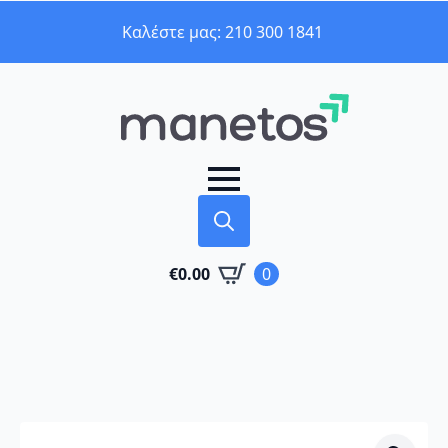
Καλέστε μας: 210 300 1841
Search
€
0.00
0
for: