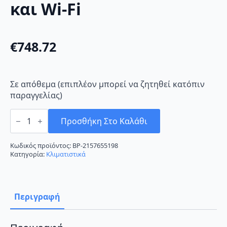
και Wi-Fi
€
748.72
Σε απόθεμα (επιπλέον μπορεί να ζητηθεί κατόπιν
παραγγελίας)
Fujitsu
ASYG09KETE/AOYG09KETA
Προσθήκη Στο Καλάθι
Κλιματιστικό
Inverter
9000
Κωδικός προϊόντος:
BP-2157655198
BTU
Κατηγορία:
Κλιματιστικά
A++
με
Ιονιστή
και
Wi-
Περιγραφή
Fi
ποσότητα