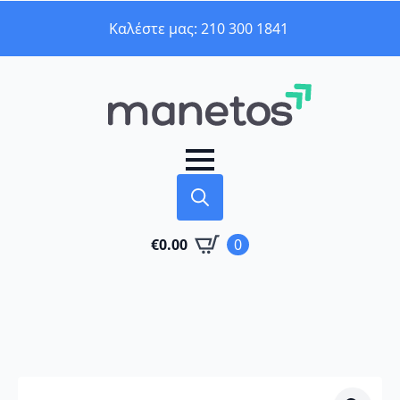
Καλέστε μας: 210 300 1841
Search
€
0.00
0
for: