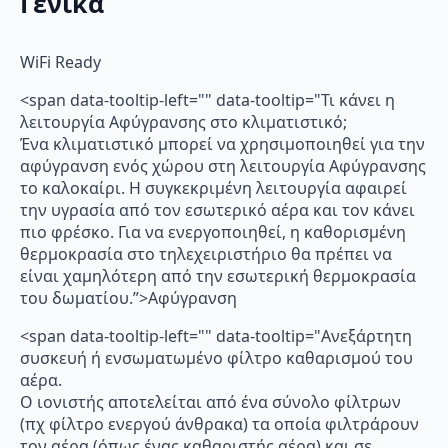
Γενικά
WiFi Ready
<span data-tooltip-left="" data-tooltip="Τι κάνει η
λειτουργία Αφύγρανσης στο κλιματιστικό;
Ένα κλιματιστικό μπορεί να χρησιμοποιηθεί για την
αφύγρανση ενός χώρου στη λειτουργία Αφύγρανσης
το καλοκαίρι. Η συγκεκριμένη λειτουργία αφαιρεί
την υγρασία από τον εσωτερικό αέρα και τον κάνει
πιο φρέσκο. Για να ενεργοποιηθεί, η καθορισμένη
θερμοκρασία στο τηλεχειριστήριο θα πρέπει να
είναι χαμηλότερη από την εσωτερική θερμοκρασία
του δωματίου.”>Αφύγρανση
<span data-tooltip-left="" data-tooltip="Ανεξάρτητη
συσκευή ή ενσωματωμένο φίλτρο καθαρισμού του
αέρα.
Ο ιονιστής αποτελείται από ένα σύνολο φίλτρων
(πχ φίλτρο ενεργού άνθρακα) τα οποία φιλτράρουν
τον αέρα (όπως ένας καθαριστής αέρα) και σε