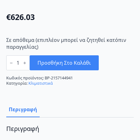
€
626.03
Σε απόθεμα (επιπλέον μπορεί να ζητηθεί κατόπιν
παραγγελίας)
Fujitsu
ASHG12LMCA/AOHG12LMCA
Προσθήκη Στο Καλάθι
Κλιματιστικό
Inverter
12000
Κωδικός προϊόντος:
BP-2157144941
BTU
Κατηγορία:
Κλιματιστικά
A++/A+
ποσότητα
Περιγραφή
Περιγραφή