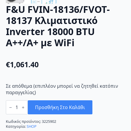
F&U FVIN-18136/FVOT-
18137 Κλιματιστικό
Inverter 18000 BTU
A++/A+ με WiFi
€
1,061.40
Σε απόθεμα (επιπλέον μπορεί να ζητηθεί κατόπιν
παραγγελίας)
F&U
FVIN-
Προσθήκη Στο Καλάθι
18136/FVOT-
18137
Κλιματιστικό
Κωδικός προϊόντος:
3225902
Inverter
Κατηγορία:
SHOP
18000