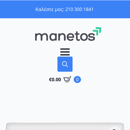
Καλέστε μας: 210 300 1841
Search
€
0.00
0
for: