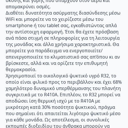
σκόνης και γύρης που υπάρχουν στον αέρα και
απομακρύνει οσμές.
Διαθέτει δυνατότητα ασύρματης διασύνδεσης μέσω
WiFi και μπορείτε να το χειρίζεστε μέσω του
smartphone ή του tablet σας, εγκαθιστώντας απλά
την αντίστοιχη εφαρμογή. Έτσι θα έχετε πρόσβαση
ανά πάσα στιγμή σε πληροφορίες για τη λειτουργία
της μονάδας και άλλα χρήσιμα χαρακτηριστικά. Θα
μπορείτε για παράδειγμα να ενεργοποιείτε/
απενεργοποιείτε το κλιματιστικό σας απ’όπου κι αν
βρίσκεστε, αλλά και να ορίζετε την επιθυμητή
θερμοκρασία.
Χρησιμοποιεί το οικολογικό ψυκτικό υγρό R32, το
οποίο είναι φιλικό προς το περιβάλλον και έχει 68%
χαμηλότερο δυναμικό υπερθέρμανσης του πλανήτη
συγκριτικά με το R410A. Επιπλέον, το R32 μπορεί να
αποδώσει ίση θερμική ισχύ με το R410A με
μικρότερη κατά 30% ποσότητα ψυκτικού, πράγμα
που σημαίνει ότι απαιτείται λιγότερο ψυκτικό μέσο
για κάθε μονάδα. Ως αποτέλεσμα, οι συνολικές
εκπομπές διοξειδίου του άνθρακα μπορούν να