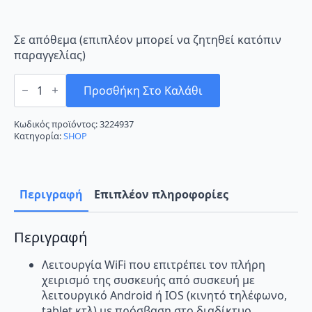
Σε απόθεμα (επιπλέον μπορεί να ζητηθεί κατόπιν
παραγγελίας)
F&U
FVIN-
Προσθήκη Στο Καλάθι
18134/FVOT-
18135
Κλιματιστικό
Κωδικός προϊόντος:
3224937
Inverter
Κατηγορία:
SHOP
18000
BTU
A++/A+
με
WiFi
Περιγραφή
Επιπλέον πληροφορίες
ποσότητα
Περιγραφή
Λειτουργία WiFi που επιτρέπει τον πλήρη
χειρισμό της συσκευής από συσκευή με
λειτουργικό Android ή IOS (κινητό τηλέφωνο,
tablet κτλ) με πρόσβαση στο διαδίκτυο