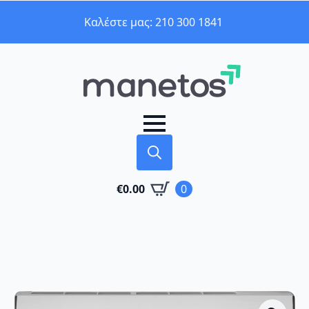
Καλέστε μας: 210 300 1841
Search
€
0.00
0
for: