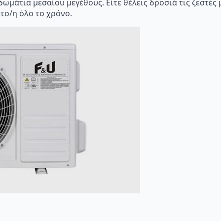
 δωμάτια μεσαίου μεγέθους. Είτε θέλεις δροσιά τις ζεστές 
ετο/η όλο το χρόνο.