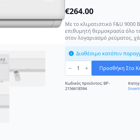
€
264.00
Με το κλιματιστικό F&U 9000 B
επιθυμητή θερμοκρασία όλο το
στον λογαριασμό ρεύματος, χάρ
Διαθέσιμο κατόπιν παραγ
F&U
FVIN-
Προσθήκη Στο Κ
09136
Κλιματιστικό
Inverter
Κωδικός προϊόντος:
BP-
Κατηγ
9000
2156618594
Invert
BTU
A++/A+++
με
Wi-
Fi
ποσότητα