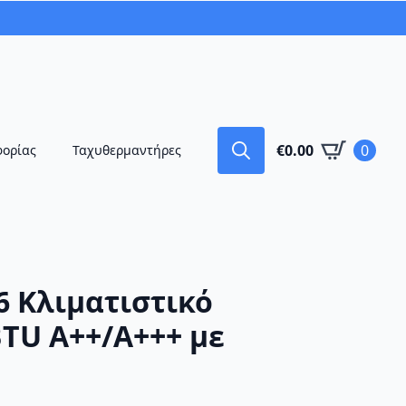
€
0.00
0
φορίας
Ταχυθερμαντήρες
Search
for:
6 Κλιματιστικό
BTU A++/A+++ με