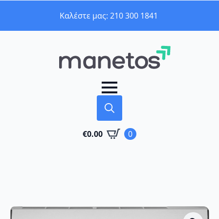
Καλέστε μας: 210 300 1841
Search
€
0.00
0
for: