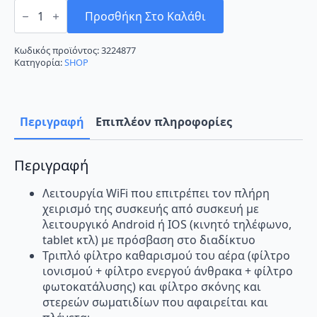
F&U
FVIN-
Προσθήκη Στο Καλάθι
09134/FVOT-
09135
Κλιματιστικό
Κωδικός προϊόντος:
3224877
Inverter
Κατηγορία:
SHOP
9000
BTU
A++/A+
με
WiFi
Περιγραφή
Επιπλέον πληροφορίες
ποσότητα
Περιγραφή
Λειτουργία WiFi που επιτρέπει τον πλήρη
χειρισμό της συσκευής από συσκευή με
λειτουργικό Android ή IOS (κινητό τηλέφωνο,
tablet κτλ) με πρόσβαση στο διαδίκτυο
Τριπλό φίλτρο καθαρισμού του αέρα (φίλτρο
ιονισμού + φίλτρο ενεργού άνθρακα + φίλτρο
φωτοκατάλυσης) και φίλτρο σκόνης και
στερεών σωματιδίων που αφαιρείται και