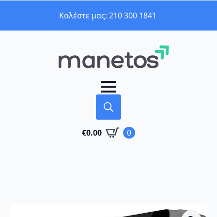
Καλέστε μας: 210 300 1841
Search
€
0.00
0
for: