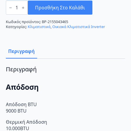
Franke
Frame
Προσθήκη Στο Καλάθι
9
Κλιματιστικό
Inverter
Κωδικός προϊόντος:
BP-2155043465
9000
Κατηγορίες:
Κλιματιστικά
,
Οικιακά Κλιματιστικά Inverter
BTU
A++/A+
ποσότητα
Περιγραφή
Περιγραφή
Απόδοση
Απόδοση BTU
9000 BTU
Θερμική Απόδοση
10.000BTU