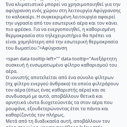
Ένα κλιματιστικό μπορεί να χρησιμοποιηθεί για την
αφύγρανση ενός χώρου στη λειτουργία Αφύγρανσης
το καλοκαίρι. Η συγκεκριμένη λειτουργία αφαιρεί
την υγρασία από τον εσωτερικό αέρα και τον κάνει
πιο φρέσκο. Για να ενεργοποιηθεί, η καθορισμένη
θερμοκρασία στο τηλεχειριστήριο θα πρέπει να
είναι χαμηλότερη από την εσωτερική θερμοκρασία
του δωματίου.”>Αφύγρανση
<span data-tooltip-left="" data-tooltip="Ανεξάρτητη
συσκευή ή ενσωματωμένο φίλτρο καθαρισμού του
αέρα.
Ο ιονιστής αποτελείται από ένα σύνολο φίλτρων
(πχ φίλτρο ενεργού άνθρακα) τα οποία φιλτράρουν
τον αέρα (όπως ένας καθαριστής αέρα) και σε
συνδυασμό με αυτό, αποβάλλουν θετικά και
αρνητικά ιόντα διοχετεύοντάς τα στον αέρα που
ρουφάνε, εξουδετερώνοντας έτσι τα πάντα και
καθαρίζοντάς τον πλήρως.
Μετά από τη διαδικασία αυτή, αποβάλλουν τον