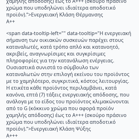
χαμηλής απόδοσης) έως το Α+++ (σκούρο πράσινο
χρώμα που υποδηλώνει ιδιαίτερα αποδοτικό
προϊόν).”>Ενεργειακή Κλάση Θέρμανσης
A++
<span data-tooltip-left="" data-tooltip="Η ενεργειακή
σήμανση των οικιακών συσκευών παρέχει στους
καταναλωτές, κατά τρόπο απλό και κατανοητό,
ακριβείς, αναγνωρίσιμες και συγκρίσιμες
πληροφορίες για την κατανάλωση ενέργειας.
Ουσιαστικά συνιστά το σύμβουλο των
καταναλωτών στην επιλογή εκείνου του προϊόντος
με το χαμηλότερο, συγκριτικά, κόστος λειτουργίας.
Η ετικέτα κάθε προϊόντος περιλαμβάνει, κατά
κανόνα, επτά (7) τάξεις ενεργειακής απόδοσης, που
ανάλογα με το είδος του προϊόντος κλιμακώνονται
από το G (κόκκινο χρώμα που αφορά προϊόν
χαμηλής απόδοσης) έως το Α+++ (σκούρο πράσινο
χρώμα που υποδηλώνει ιδιαίτερα αποδοτικό
προϊόν).”>Ενεργειακή Κλάση Ψύξης
A+++