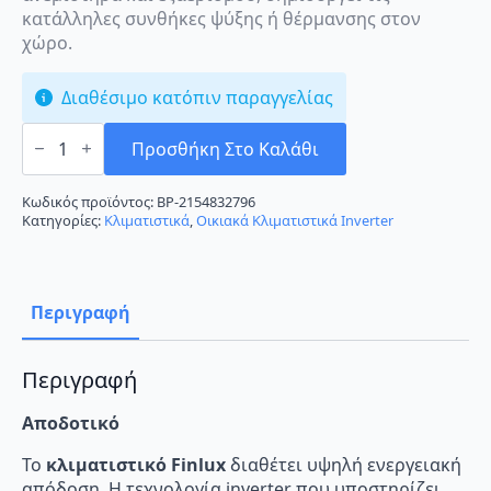
κατάλληλες συνθήκες ψύξης ή θέρμανσης στον
χώρο.
Διαθέσιμο κατόπιν παραγγελίας
Finlux
FDCI-
Προσθήκη Στο Καλάθι
24LK46GFH
Κλιματιστικό
Inverter
Κωδικός προϊόντος:
BP-2154832796
24000
Κατηγορίες:
Κλιματιστικά
,
Οικιακά Κλιματιστικά Inverter
BTU
A+++/A++
ποσότητα
Περιγραφή
Περιγραφή
Αποδοτικό
Το
κλιματιστικό Finlux
διαθέτει υψηλή ενεργειακή
απόδοση. Η τεχνολογία inverter που υποστηρίζει,