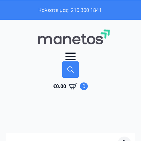
Καλέστε μας: 210 300 1841
Search
€
0.00
0
for: