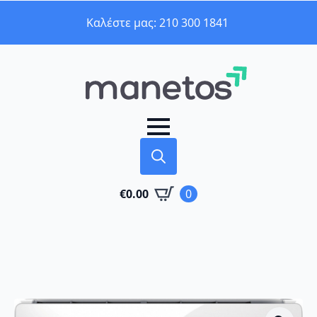
Καλέστε μας: 210 300 1841
Search
€
0.00
0
for: