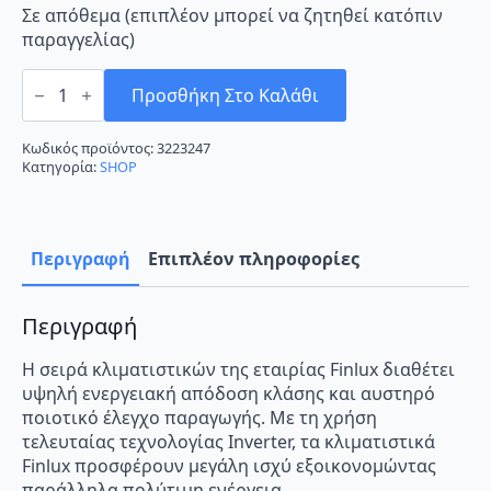
Σε απόθεμα (επιπλέον μπορεί να ζητηθεί κατόπιν
παραγγελίας)
Finlux
FDCI-
Προσθήκη Στο Καλάθι
18LK46GFH
Κλιματιστικό
Inverter
Κωδικός προϊόντος:
3223247
18000
Κατηγορία:
SHOP
BTU
A+++/A++
ποσότητα
Περιγραφή
Επιπλέον πληροφορίες
Περιγραφή
Η σειρά κλιματιστικών της εταιρίας Finlux διαθέτει
υψηλή ενεργειακή απόδοση κλάσης και αυστηρό
ποιοτικό έλεγχο παραγωγής. Με τη χρήση
τελευταίας τεχνολογίας Inverter, τα κλιματιστικά
Finlux προσφέρουν μεγάλη ισχύ εξοικονομώντας
παράλληλα πολύτιμη ενέργεια.