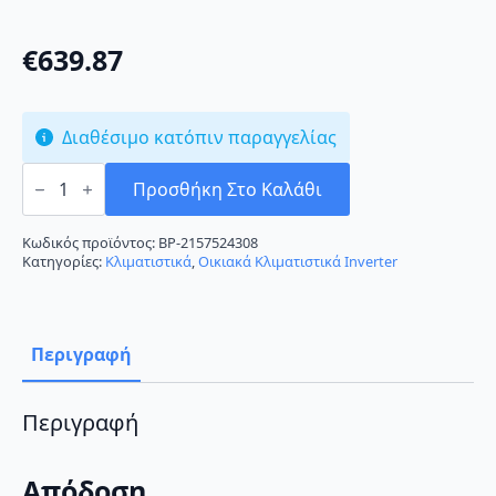
€
639.87
Διαθέσιμο κατόπιν παραγγελίας
Finlux
24JLK46W
Προσθήκη Στο Καλάθι
Κλιματιστικό
Inverter
24000
Κωδικός προϊόντος:
BP-2157524308
BTU
Κατηγορίες:
Κλιματιστικά
,
Οικιακά Κλιματιστικά Inverter
A++/A+++
με
Wi-
Fi
ποσότητα
Περιγραφή
Περιγραφή
Απόδοση