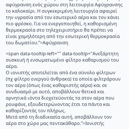
αφύγρανση ενός χώρου στη λειτουργία Αφύγρανσης
το καλοκαίρι. Η συγκεκριμένη λειτουργία αφαιρεί
την υγρασία από τον εσωτερικό αέρα και τον κάνει
πιο φρέσκο. Για να ενεργοποιηθεί, η καθορισμένη
θερμοκρασία στο τηλεχειριστήριο θα πρέπει να
είναι χαμηλότερη από την εσωτερική θερμοκρασία
του δωματίου.”>Αφύγρανση
<span data-tooltip-left="" data-tooltip="Ανεξάρτητη
συσκευή ή ενσωματωμένο φίλτρο καθαρισμού του
αέρα.
Ο ιονιστής αποτελείται από ένα σύνολο φίλτρων
(πχ φίλτρο ενεργού άνθρακα) τα οποία φιλτράρουν
τον αέρα (όπως ένας καθαριστής αέρα) και σε
συνδυασμό με αυτό, αποβάλλουν θετικά και
αρνητικά ιόντα διοχετεύοντάς τα στον αέρα που
ρουφάνε, εξουδετερώνοντας έτσι τα πάντα και
καθαρίζοντάς τον πλήρως.
Μετά από τη διαδικασία αυτή, αποβάλλουν τον
αέρα στο χώρο μας πεντακάθαρο.”>Ιονιστής