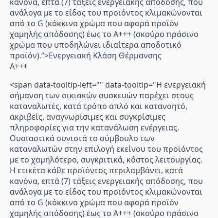
κανόνα, επτά (7) τάξεις ενεργειακής απόδοσης, που
ανάλογα με το είδος του προϊόντος κλιμακώνονται
από το G (κόκκινο χρώμα που αφορά προϊόν
χαμηλής απόδοσης) έως το Α+++ (σκούρο πράσινο
χρώμα που υποδηλώνει ιδιαίτερα αποδοτικό
προϊόν).”>Ενεργειακή Κλάση Θέρμανσης
A+++
<span data-tooltip-left="" data-tooltip="Η ενεργειακή
σήμανση των οικιακών συσκευών παρέχει στους
καταναλωτές, κατά τρόπο απλό και κατανοητό,
ακριβείς, αναγνωρίσιμες και συγκρίσιμες
πληροφορίες για την κατανάλωση ενέργειας.
Ουσιαστικά συνιστά το σύμβουλο των
καταναλωτών στην επιλογή εκείνου του προϊόντος
με το χαμηλότερο, συγκριτικά, κόστος λειτουργίας.
Η ετικέτα κάθε προϊόντος περιλαμβάνει, κατά
κανόνα, επτά (7) τάξεις ενεργειακής απόδοσης, που
ανάλογα με το είδος του προϊόντος κλιμακώνονται
από το G (κόκκινο χρώμα που αφορά προϊόν
χαμηλής απόδοσης) έως το Α+++ (σκούρο πράσινο