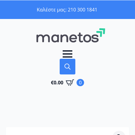
Καλέστε μας: 210 300 1841
Search
€
0.00
0
for: