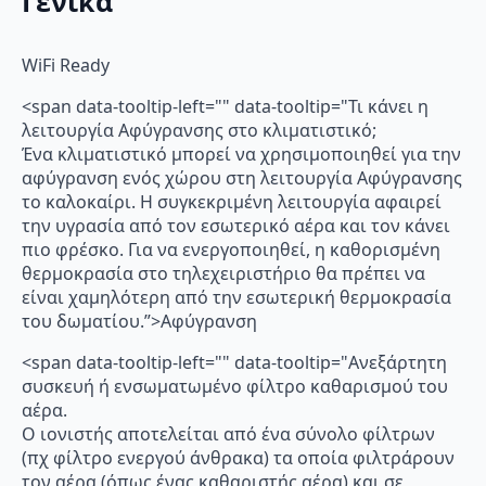
Γενικά
WiFi Ready
<span data-tooltip-left="" data-tooltip="Τι κάνει η
λειτουργία Αφύγρανσης στο κλιματιστικό;
Ένα κλιματιστικό μπορεί να χρησιμοποιηθεί για την
αφύγρανση ενός χώρου στη λειτουργία Αφύγρανσης
το καλοκαίρι. Η συγκεκριμένη λειτουργία αφαιρεί
την υγρασία από τον εσωτερικό αέρα και τον κάνει
πιο φρέσκο. Για να ενεργοποιηθεί, η καθορισμένη
θερμοκρασία στο τηλεχειριστήριο θα πρέπει να
είναι χαμηλότερη από την εσωτερική θερμοκρασία
του δωματίου.”>Αφύγρανση
<span data-tooltip-left="" data-tooltip="Ανεξάρτητη
συσκευή ή ενσωματωμένο φίλτρο καθαρισμού του
αέρα.
Ο ιονιστής αποτελείται από ένα σύνολο φίλτρων
(πχ φίλτρο ενεργού άνθρακα) τα οποία φιλτράρουν
τον αέρα (όπως ένας καθαριστής αέρα) και σε