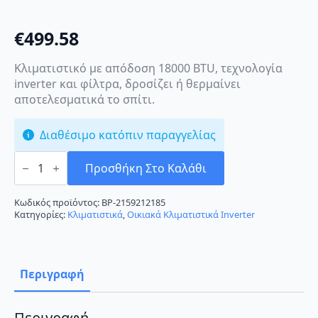
€
499.58
Κλιματιστικό με απόδοση 18000 BTU, τεχνολογία
inverter και φίλτρα, δροσίζει ή θερμαίνει
αποτελεσματικά το σπίτι.
Διαθέσιμο κατόπιν παραγγελίας
Finlux
18NIX85DEUS
Προσθήκη Στο Καλάθι
Κλιματιστικό
Inverter
18000
Κωδικός προϊόντος:
BP-2159212185
BTU
Κατηγορίες:
Κλιματιστικά
,
Οικιακά Κλιματιστικά Inverter
A+++/A+++
με
Wi-
Fi
ποσότητα
Περιγραφή
Περιγραφή