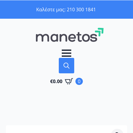
Καλέστε μας: 210 300 1841
Search
€
0.00
0
for: