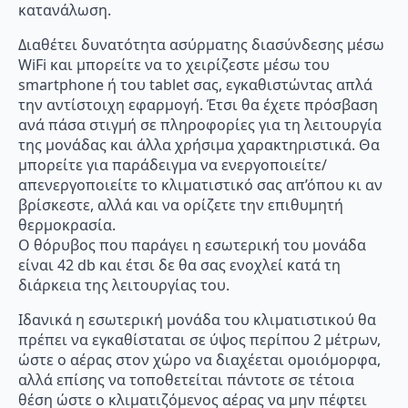
κατανάλωση.
Διαθέτει δυνατότητα ασύρματης διασύνδεσης μέσω
WiFi και μπορείτε να το χειρίζεστε μέσω του
smartphone ή του tablet σας, εγκαθιστώντας απλά
την αντίστοιχη εφαρμογή. Έτσι θα έχετε πρόσβαση
ανά πάσα στιγμή σε πληροφορίες για τη λειτουργία
της μονάδας και άλλα χρήσιμα χαρακτηριστικά. Θα
μπορείτε για παράδειγμα να ενεργοποιείτε/
απενεργοποιείτε το κλιματιστικό σας απ’όπου κι αν
βρίσκεστε, αλλά και να ορίζετε την επιθυμητή
θερμοκρασία.
Ο θόρυβος που παράγει η εσωτερική του μονάδα
είναι 42 db και έτσι δε θα σας ενοχλεί κατά τη
διάρκεια της λειτουργίας του.
Ιδανικά η εσωτερική μονάδα του κλιματιστικού θα
πρέπει να εγκαθίσταται σε ύψος περίπου 2 μέτρων,
ώστε ο αέρας στον χώρο να διαχέεται ομοιόμορφα,
αλλά επίσης να τοποθετείται πάντοτε σε τέτοια
θέση ώστε ο κλιματιζόμενος αέρας να μην πέφτει