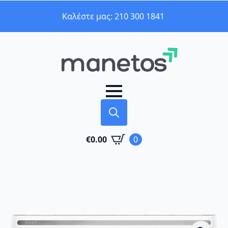
Καλέστε μας: 210 300 1841
Search
€
0.00
0
for: