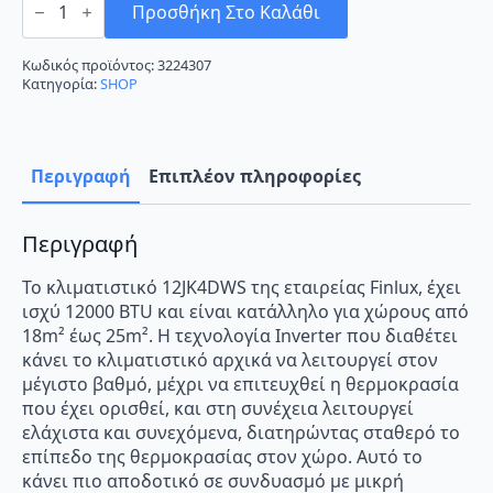
12JK4DWS
Προσθήκη Στο Καλάθι
Κλιματιστικό
Inverter
12000
Κωδικός προϊόντος:
3224307
BTU
Κατηγορία:
SHOP
A+++/A++
με
WiFi
ποσότητα
Περιγραφή
Επιπλέον πληροφορίες
Περιγραφή
Το κλιματιστικό 12JK4DWS της εταιρείας Finlux, έχει
ισχύ 12000 BTU και είναι κατάλληλο για χώρους από
18m² έως 25m². Η τεχνολογία Inverter που διαθέτει
κάνει το κλιματιστικό αρχικά να λειτουργεί στον
μέγιστο βαθμό, μέχρι να επιτευχθεί η θερμοκρασία
που έχει ορισθεί, και στη συνέχεια λειτουργεί
ελάχιστα και συνεχόμενα, διατηρώντας σταθερό το
επίπεδο της θερμοκρασίας στον χώρο. Αυτό το
κάνει πιο αποδοτικό σε συνδυασμό με μικρή