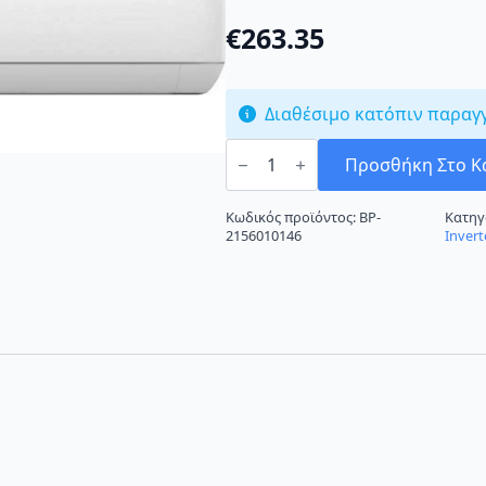
€
263.35
Διαθέσιμο κατόπιν παραγ
Finlux
12JI4DWL
Προσθήκη Στο Κ
Κλιματιστικό
Inverter
12000
Κωδικός προϊόντος:
BP-
Κατηγ
BTU
2156010146
Invert
A++/A+++
με
Wi-
Fi
ποσότητα