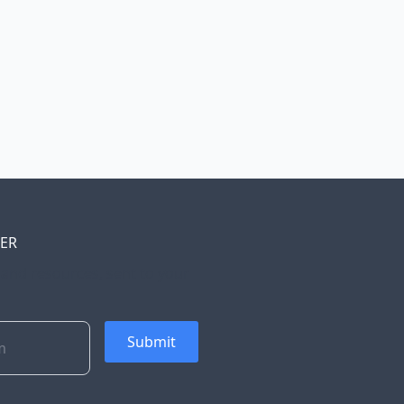
TER
, and resources, sent to your
Submit