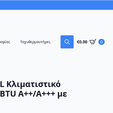
€
0.00
0
φορίας
Ταχυθερμαντήρες
Search
for:
WL Κλιματιστικό
 BTU A++/A+++ με