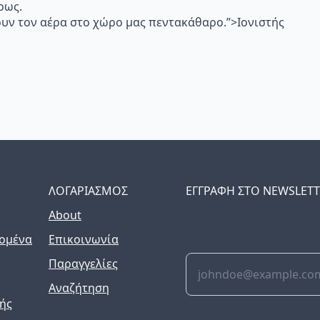
ρως.
υν τον αέρα στο χώρο μας πεντακάθαρο.”>Ιονιστής
ΛΟΓΑΡΙΑΣΜΟΣ
ΕΓΓΡΑΦΗ ΣΤΟ NEWSLET
About
The latest news, articles
inbox weekly.
ομένα
Επικοινωνία
Παραγγελίες
Αναζήτηση
ής