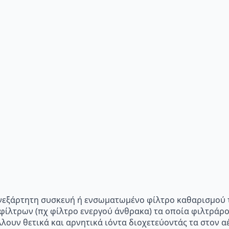
p="Ανεξάρτητη συσκευή ή ενσωματωμένο φίλτρο καθαρισμού 
 φίλτρων (πχ φίλτρο ενεργού άνθρακα) τα οποία φιλτράρ
λλουν θετικά και αρνητικά ιόντα διοχετεύοντάς τα στον