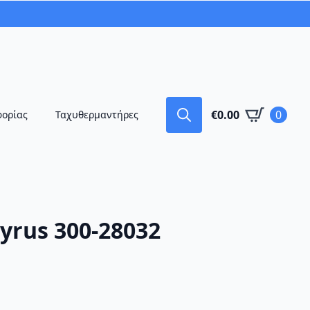
€
0.00
0
φορίας
Ταχυθερμαντήρες
Search
for:
yrus 300-28032