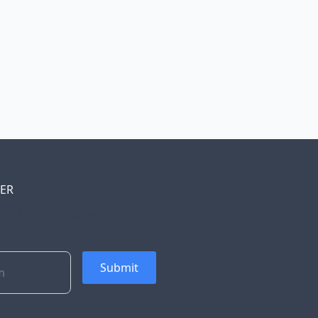
TER
, and resources, sent to your
Submit