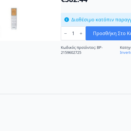
Διαθέσιμο κατόπιν παραγ
Eurolamp
Zephyrus
Προσθήκη Στο Κ
300-
28032
Black
Κωδικός προϊόντος:
BP-
Κατηγ
ποσότητα
2159602725
Invert