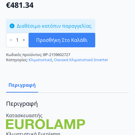
€
481.34
Διαθέσιμο κατόπιν παραγγελίας
Eurolamp
Zephyrus
Προσθήκη Στο Καλάθι
300-
28030
Black
Κωδικός προϊόντος:
BP-2159602727
Κλιματιστικό
Κατηγορίες:
Κλιματιστικά
,
Οικιακά Κλιματιστικά Inverter
9000
BTU
ποσότητα
Περιγραφή
Περιγραφή
Κατασκευαστής
Κλιματιστικά Eurolamp