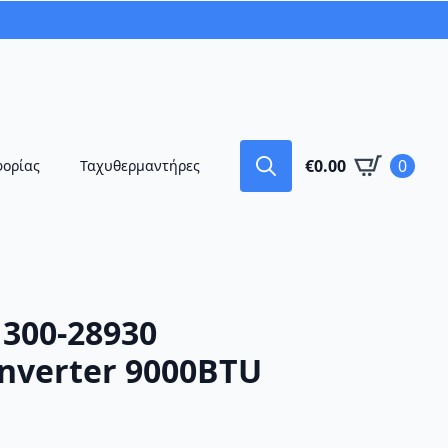
€
0.00
0
φορίας
Ταχυθερμαντήρες
Search
for:
 300-28930
Inverter 9000BTU