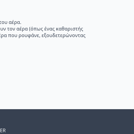
του αέρα.
ουν τον αέρα (όπως ένας καθαριστής
 αέρα που ρουφάνε, εξουδετερώνοντας
TER