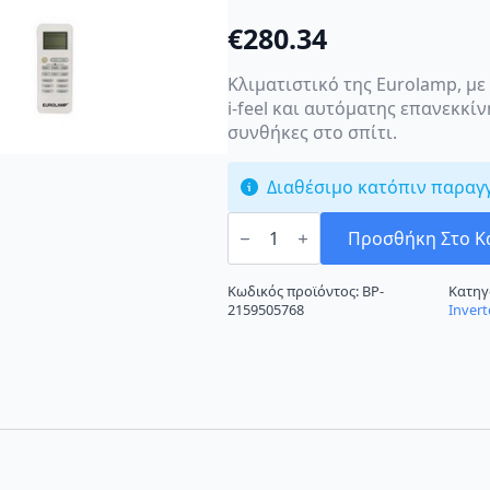
€
280.34
Κλιματιστικό της Eurolamp, με
i-feel και αυτόματης επανεκκί
συνθήκες στο σπίτι.
Διαθέσιμο κατόπιν παραγ
Eurolamp
Aere
Προσθήκη Στο Κ
300-
28930
Κλιματιστικό
Κωδικός προϊόντος:
BP-
Κατηγ
Inverter
2159505768
Invert
9000BTU
A++/A+++
ποσότητα