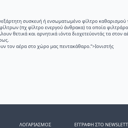
p="Ανεξάρτητη συσκευή ή ενσωματωμένο φίλτρο καθαρισμού 
 φίλτρων (πχ φίλτρο ενεργού άνθρακα) τα οποία φιλτράρ
λλουν θετικά και αρνητικά ιόντα διοχετεύοντάς τα στον
ρως.
υν τον αέρα στο χώρο μας πεντακάθαρο.”>Ιονιστής
ΛΟΓΑΡΙΑΣΜΟΣ
ΕΓΓΡΑΦΗ ΣΤΟ NEWSLET