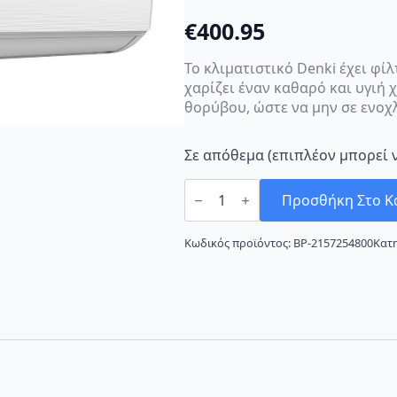
€
400.95
Το κλιματιστικό Denki έχει φί
χαρίζει έναν καθαρό και υγιή 
θορύβου, ώστε να μην σε ενοχλ
Σε απόθεμα (επιπλέον μπορεί 
Denki
Genesis
Προσθήκη Στο Κ
DNK-
12GNS
Κλιματιστικό
Κωδικός προϊόντος:
BP-2157254800
Κατ
Inverter
12000
BTU
A++/A+++
με
Ιονιστή
ποσότητα