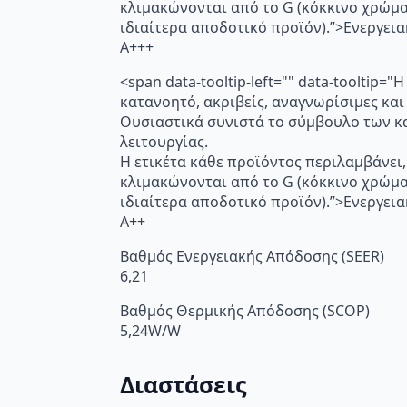
κλιμακώνονται από το G (κόκκινο χρώμ
ιδιαίτερα αποδοτικό προϊόν).”>Ενεργει
A+++
<span data-tooltip-left="" data-toolti
κατανοητό, ακριβείς, αναγνωρίσιμες και
Ουσιαστικά συνιστά το σύμβουλο των κα
λειτουργίας.
Η ετικέτα κάθε προϊόντος περιλαμβάνει,
κλιμακώνονται από το G (κόκκινο χρώμ
ιδιαίτερα αποδοτικό προϊόν).”>Ενεργει
A++
Βαθμός Ενεργειακής Απόδοσης (SEER)
6,21
Βαθμός Θερμικής Απόδοσης (SCOP)
5,24W/W
Διαστάσεις