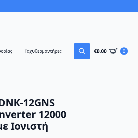
€
0.00
0
φορίας
Ταχυθερμαντήρες
Search
for:
 DNK-12GNS
nverter 12000
με Ιονιστή