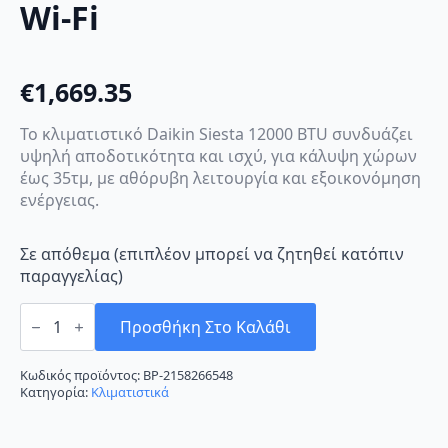
Wi-Fi
€
1,669.35
Το κλιματιστικό Daikin Siesta 12000 BTU συνδυάζει
υψηλή αποδοτικότητα και ισχύ, για κάλυψη χώρων
έως 35τμ, με αθόρυβη λειτουργία και εξοικονόμηση
ενέργειας.
Σε απόθεμα (επιπλέον μπορεί να ζητηθεί κατόπιν
παραγγελίας)
Daikin
Siesta
Προσθήκη Στο Καλάθι
ATXC35D/ARXC35D
Κλιματιστικό
Inverter
Κωδικός προϊόντος:
BP-2158266548
12000
Κατηγορία:
Κλιματιστικά
BTU
A++/A+++
με