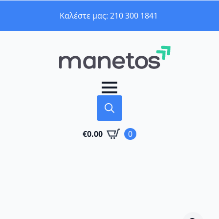
Καλέστε μας: 210 300 1841
Search
€
0.00
0
for: