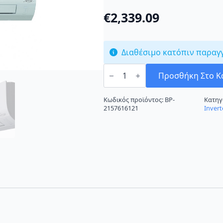
€
2,339.09
Διαθέσιμο κατόπιν παραγ
Daikin
Sensira
Προσθήκη Στο Κ
Pro
Series
ATXF71A/ARXF71A
Κωδικός προϊόντος:
BP-
Κατηγ
Κλιματιστικό
2157616121
Invert
Inverter
24000
BTU
A/A+++
ποσότητα