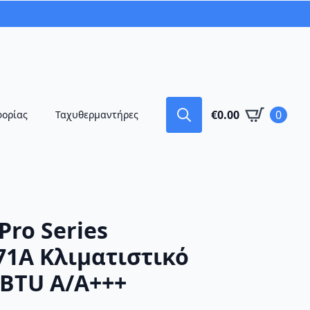
€
0.00
0
φορίας
Ταχυθερμαντήρες
Search
for:
Pro Series
1A Κλιματιστικό
 BTU A/A+++