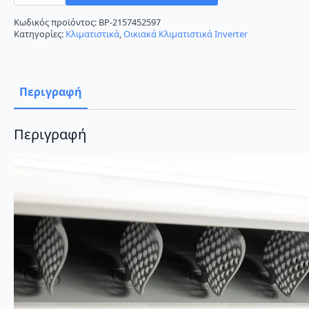
Κλιματιστικό
Inverter
Κωδικός προϊόντος:
BP-2157452597
9000
Κατηγορίες:
Κλιματιστικά
,
Οικιακά Κλιματιστικά Inverter
BTU
A++/A+++
ποσότητα
Περιγραφή
Περιγραφή