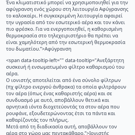
Ένα κλιματιστικό μπορεί να χρησιμοποιηθεί για την
αφύγρανση ενός χώρου στη λειτουργία Αφύγρανσης
το καλοκαίρι. Η συγκεκριμένη λειτουργία αφαιρεί
την υγρασία από τον εσωτερικό αέρα και τον κάνει
πιο φρέσκο. Για να ενεργοποιηθεί, η καθορισμένη
θερμοκρασία στο τηλεχειριστήριο θα πρέπει να
είναι χαμηλότερη από την εσωτερική θερμοκρασία
του δωματίου.”>Αφύγρανση
<span data-tooltip-left="" data-tooltip="Ανεξάρτητη
συσκευή ή ενσωματωμένο φίλτρο καθαρισμού του
αέρα.
Ο ιονιστής αποτελείται από ένα σύνολο φίλτρων
(πχ φίλτρο ενεργού άνθρακα) τα οποία φιλτράρουν
τον αέρα (όπως ένας καθαριστής αέρα) και σε
συνδυασμό με αυτό, αποβάλλουν θετικά και
αρνητικά ιόντα διοχετεύοντάς τα στον αέρα που
ρουφάνε, εξουδετερώνοντας έτσι τα πάντα και
καθαρίζοντάς τον πλήρως.
Μετά από τη διαδικασία αυτή, αποβάλλουν τον
αέρα στο χώρο μας πεντακάθαρο.”>Ιονιστής