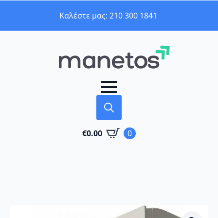
Καλέστε μας: 210 300 1841
Search
€
0.00
0
for: