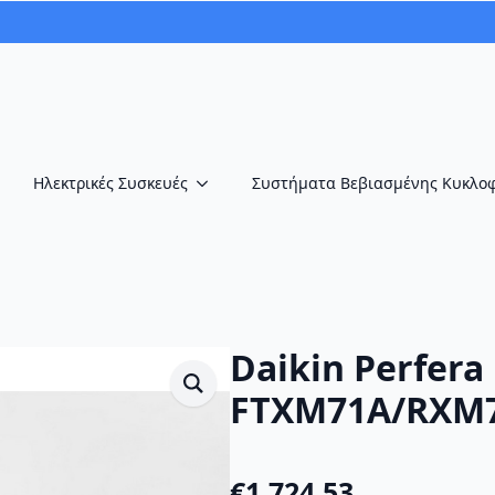
Ηλεκτρικές Συσκευές
Συστήματα Βεβιασμένης Κυκλο
Daikin Perfera
FTXM71A/RXM
€
1,724.53