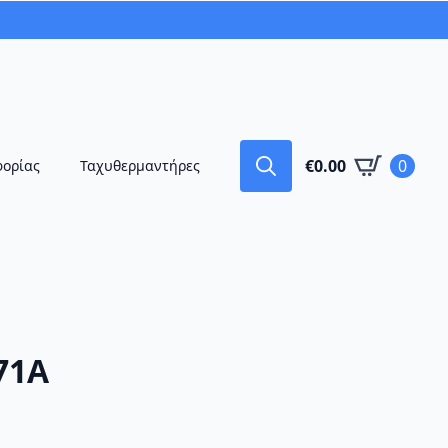
€
0.00
0
φορίας
Ταχυθερμαντήρες
Search
for:
71A