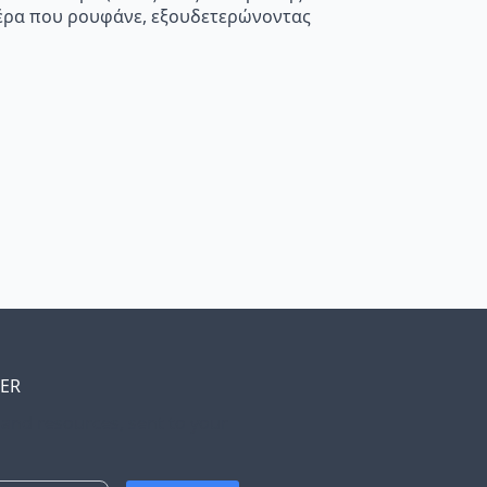
 αέρα που ρουφάνε, εξουδετερώνοντας
TER
, and resources, sent to your