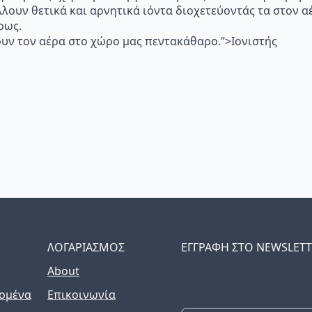
λλουν θετικά και αρνητικά ιόντα διοχετεύοντάς τα στον
ρως.
υν τον αέρα στο χώρο μας πεντακάθαρο.”>Ιονιστής
ΛΟΓΑΡΙΑΣΜΟΣ
ΕΓΓΡΑΦΗ ΣΤΟ NEWSLET
About
The latest news, articles
inbox weekly.
ομένα
Επικοινωνία