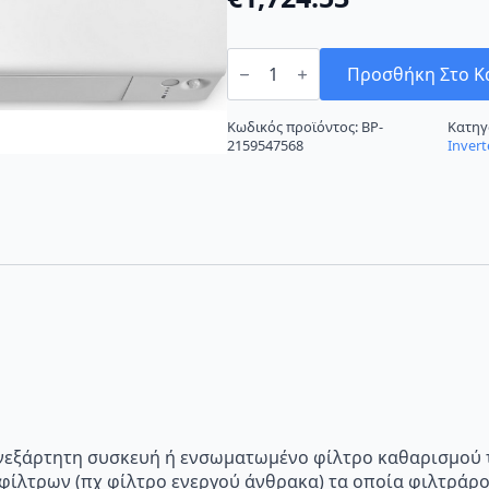
Daikin
Perfera
Προσθήκη Στο Κ
FTXM71A/RXM71A
ποσότητα
Κωδικός προϊόντος:
BP-
Κατηγ
2159547568
Invert
p="Ανεξάρτητη συσκευή ή ενσωματωμένο φίλτρο καθαρισμού 
 φίλτρων (πχ φίλτρο ενεργού άνθρακα) τα οποία φιλτράρ