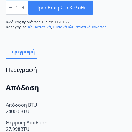
Daikin
FTXS71G/RXS71F8
Προσθήκη Στο Καλάθι
Κλιματιστικό
Inverter
24000
Κωδικός προϊόντος:
BP-2151120156
BTU
Κατηγορίες:
Κλιματιστικά
,
Οικιακά Κλιματιστικά Inverter
A/A
ποσότητα
Περιγραφή
Περιγραφή
Απόδοση
Απόδοση BTU
24000 BTU
Θερμική Απόδοση
27.998BTU