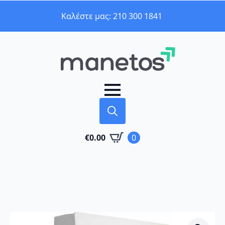
Καλέστε μας: 210 300 1841
Search
€
0.00
0
for: