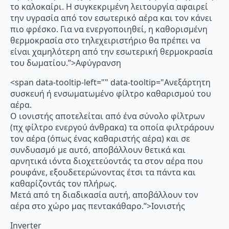
το καλοκαίρι. Η συγκεκριμένη λειτουργία αφαιρεί
την υγρασία από τον εσωτερικό αέρα και τον κάνει
πιο φρέσκο. Για να ενεργοποιηθεί, η καθορισμένη
θερμοκρασία στο τηλεχειριστήριο θα πρέπει να
είναι χαμηλότερη από την εσωτερική θερμοκρασία
του δωματίου.”>Αφύγρανση
<span data-tooltip-left="" data-tooltip="Ανεξάρτητη
συσκευή ή ενσωματωμένο φίλτρο καθαρισμού του
αέρα.
Ο ιονιστής αποτελείται από ένα σύνολο φίλτρων
(πχ φίλτρο ενεργού άνθρακα) τα οποία φιλτράρουν
τον αέρα (όπως ένας καθαριστής αέρα) και σε
συνδυασμό με αυτό, αποβάλλουν θετικά και
αρνητικά ιόντα διοχετεύοντάς τα στον αέρα που
ρουφάνε, εξουδετερώνοντας έτσι τα πάντα και
καθαρίζοντάς τον πλήρως.
Μετά από τη διαδικασία αυτή, αποβάλλουν τον
αέρα στο χώρο μας πεντακάθαρο.”>Ιονιστής
Inverter