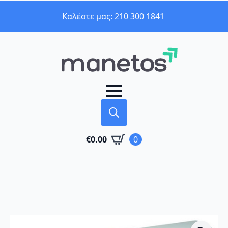
Καλέστε μας: 210 300 1841
Search
€
0.00
0
for: