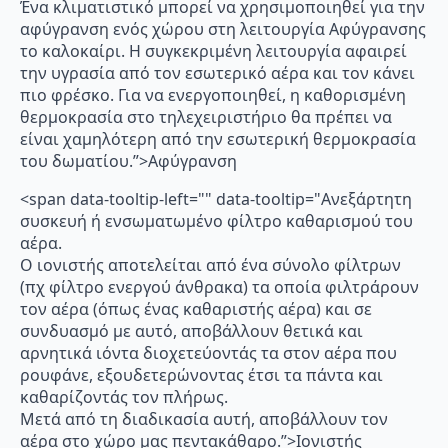
Ένα κλιματιστικό μπορεί να χρησιμοποιηθεί για την
αφύγρανση ενός χώρου στη λειτουργία Αφύγρανσης
το καλοκαίρι. Η συγκεκριμένη λειτουργία αφαιρεί
την υγρασία από τον εσωτερικό αέρα και τον κάνει
πιο φρέσκο. Για να ενεργοποιηθεί, η καθορισμένη
θερμοκρασία στο τηλεχειριστήριο θα πρέπει να
είναι χαμηλότερη από την εσωτερική θερμοκρασία
του δωματίου.”>Αφύγρανση
<span data-tooltip-left="" data-tooltip="Ανεξάρτητη
συσκευή ή ενσωματωμένο φίλτρο καθαρισμού του
αέρα.
Ο ιονιστής αποτελείται από ένα σύνολο φίλτρων
(πχ φίλτρο ενεργού άνθρακα) τα οποία φιλτράρουν
τον αέρα (όπως ένας καθαριστής αέρα) και σε
συνδυασμό με αυτό, αποβάλλουν θετικά και
αρνητικά ιόντα διοχετεύοντάς τα στον αέρα που
ρουφάνε, εξουδετερώνοντας έτσι τα πάντα και
καθαρίζοντάς τον πλήρως.
Μετά από τη διαδικασία αυτή, αποβάλλουν τον
αέρα στο χώρο μας πεντακάθαρο.”>Ιονιστής