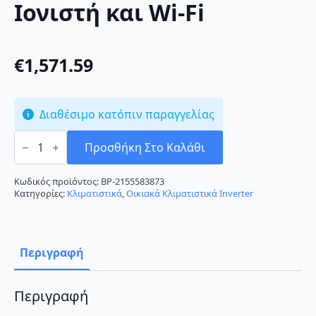
Ιονιστή και Wi-Fi
€
1,571.59
Διαθέσιμο κατόπιν παραγγελίας
Daikin
FTXM60N/RXM60N9
Προσθήκη Στο Καλάθι
Κλιματιστικό
Inverter
22000
Κωδικός προϊόντος:
BP-2155583873
BTU
Κατηγορίες:
Κλιματιστικά
,
Οικιακά Κλιματιστικά Inverter
A++/A+++
με
Ιονιστή
και
Wi-
Περιγραφή
Fi
ποσότητα
Περιγραφή