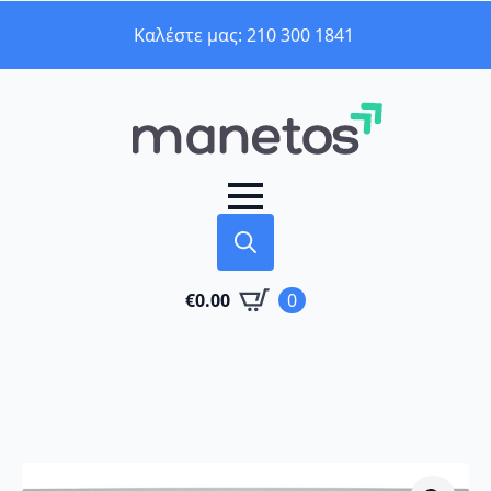
Καλέστε μας: 210 300 1841
Search
€
0.00
0
for: