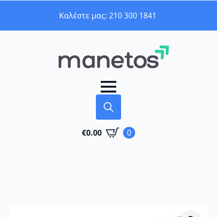
Καλέστε μας: 210 300 1841
Search
€
0.00
0
for: