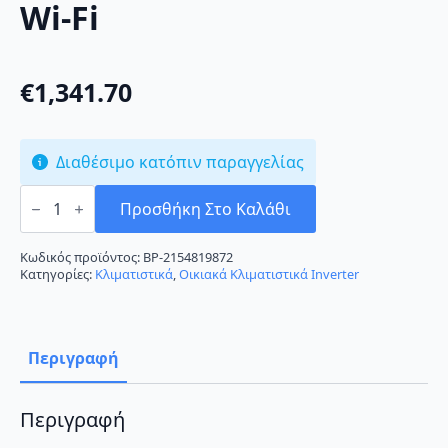
Wi-Fi
€
1,341.70
Διαθέσιμο κατόπιν παραγγελίας
Daikin
FTXM20M/RXM20M
Προσθήκη Στο Καλάθι
Κλιματιστικό
Inverter
7000
Κωδικός προϊόντος:
BP-2154819872
BTU
Κατηγορίες:
Κλιματιστικά
,
Οικιακά Κλιματιστικά Inverter
A+++/A+++
με
Wi-
Fi
ποσότητα
Περιγραφή
Περιγραφή