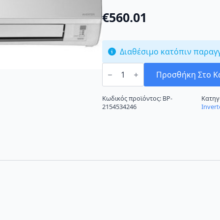
€
560.01
Διαθέσιμο κατόπιν παραγ
Daikin
FTXB35C/RXB35C
Προσθήκη Στο Κ
Κλιματιστικό
Inverter
12000
Κωδικός προϊόντος:
BP-
Κατηγ
BTU
2154534246
Invert
A+/A+
ποσότητα