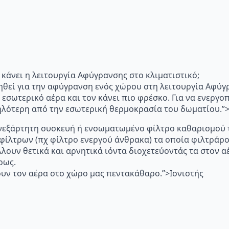
"Τι κάνει η λειτουργία Αφύγρανσης στο κλιματιστικό;
ηθεί για την αφύγρανση ενός χώρου στη λειτουργία Αφύγ
 εσωτερικό αέρα και τον κάνει πιο φρέσκο. Για να ενεργ
μηλότερη από την εσωτερική θερμοκρασία του δωματίου.
p="Ανεξάρτητη συσκευή ή ενσωματωμένο φίλτρο καθαρισμού 
 φίλτρων (πχ φίλτρο ενεργού άνθρακα) τα οποία φιλτράρ
λλουν θετικά και αρνητικά ιόντα διοχετεύοντάς τα στον
ρως.
υν τον αέρα στο χώρο μας πεντακάθαρο.”>Ιονιστής