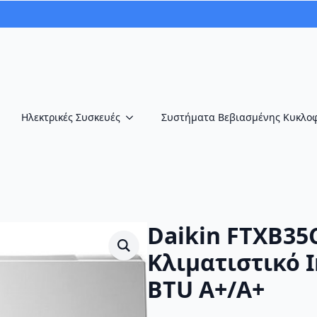
Ηλεκτρικές Συσκευές
Συστήματα Βεβιασμένης Κυκλο
Daikin FTXB35
Κλιματιστικό I
BTU A+/A+