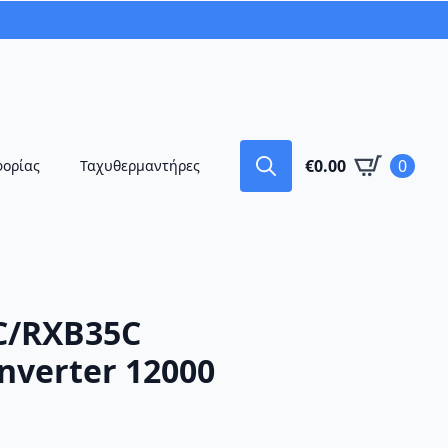
€
0.00
0
φορίας
Ταχυθερμαντήρες
Search
for:
C/RXB35C
nverter 12000