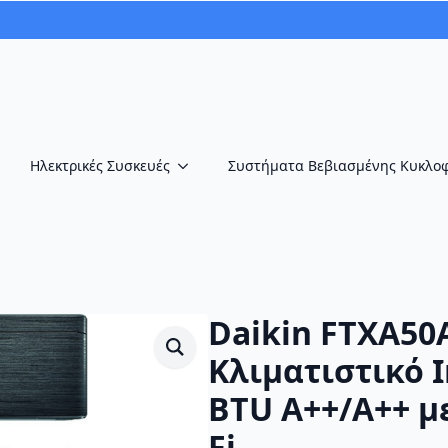
Ηλεκτρικές Συσκευές
Συστήματα Βεβιασμένης Κυκλο
Daikin FTXA50
Κλιματιστικό I
BTU A++/A++ με
Fi