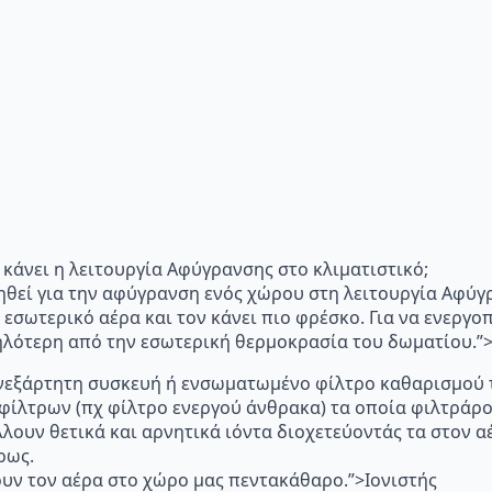
"Τι κάνει η λειτουργία Αφύγρανσης στο κλιματιστικό;
ηθεί για την αφύγρανση ενός χώρου στη λειτουργία Αφύγ
 εσωτερικό αέρα και τον κάνει πιο φρέσκο. Για να ενεργ
μηλότερη από την εσωτερική θερμοκρασία του δωματίου.
p="Ανεξάρτητη συσκευή ή ενσωματωμένο φίλτρο καθαρισμού 
 φίλτρων (πχ φίλτρο ενεργού άνθρακα) τα οποία φιλτράρ
λλουν θετικά και αρνητικά ιόντα διοχετεύοντάς τα στον
ρως.
υν τον αέρα στο χώρο μας πεντακάθαρο.”>Ιονιστής