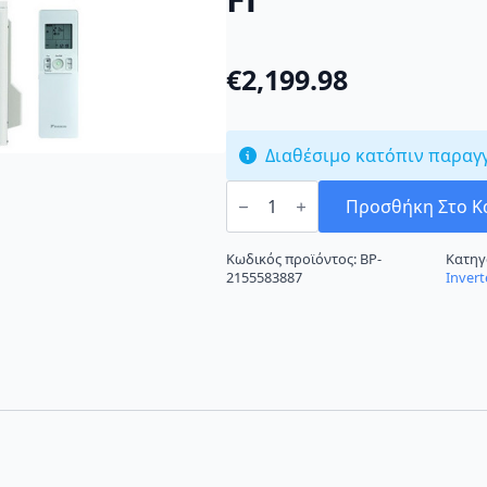
€
2,199.98
Διαθέσιμο κατόπιν παραγ
Daikin
FTXA50AT/RXA50A
Προσθήκη Στο Κ
Κλιματιστικό
Inverter
18000
Κωδικός προϊόντος:
BP-
Κατηγ
BTU
2155583887
Invert
A++/A++
με
Ιονιστή
και
Wi-
Fi
ποσότητα