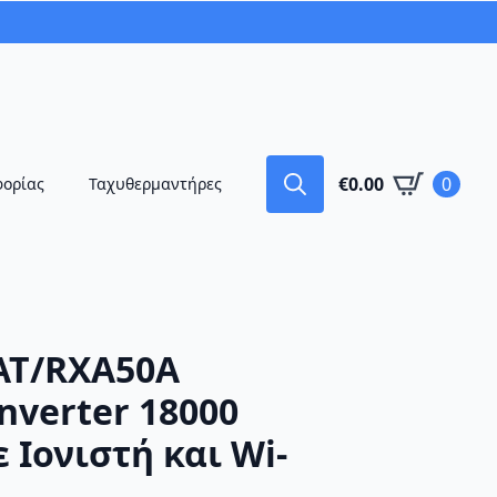
€
0.00
0
φορίας
Ταχυθερμαντήρες
Search
for:
AT/RXA50A
nverter 18000
 Ιονιστή και Wi-