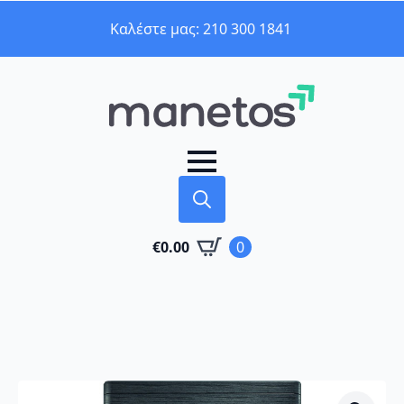
Καλέστε μας: 210 300 1841
Search
€
0.00
0
for: