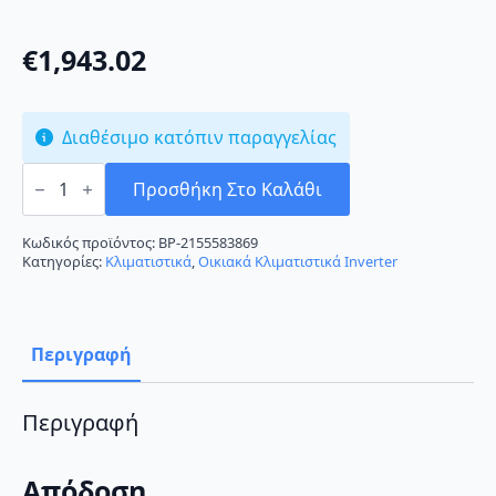
€
1,943.02
Διαθέσιμο κατόπιν παραγγελίας
Daikin
FTXA42AT/RXA42A
Προσθήκη Στο Καλάθι
Κλιματιστικό
Inverter
16000
Κωδικός προϊόντος:
BP-2155583869
BTU
Κατηγορίες:
Κλιματιστικά
,
Οικιακά Κλιματιστικά Inverter
A++/A++
με
Ιονιστή
και
Wi-
Περιγραφή
Fi
ποσότητα
Περιγραφή
Απόδοση