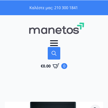
Καλέστε μας: 210 300 1841
Search
€
0.00
0
for: