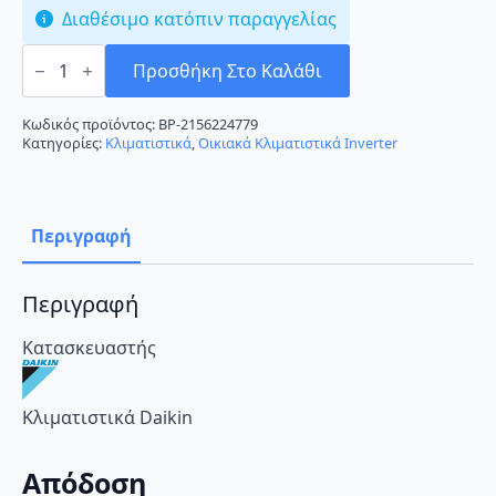
Διαθέσιμο κατόπιν παραγγελίας
Daikin
FTXA35BB/RXA35A
Προσθήκη Στο Καλάθι
Black
Κλιματιστικό
Inverter
Κωδικός προϊόντος:
BP-2156224779
12000
Κατηγορίες:
Κλιματιστικά
,
Οικιακά Κλιματιστικά Inverter
BTU
A+++/A+++
ποσότητα
Περιγραφή
Περιγραφή
Κατασκευαστής
Κλιματιστικά Daikin
Απόδοση