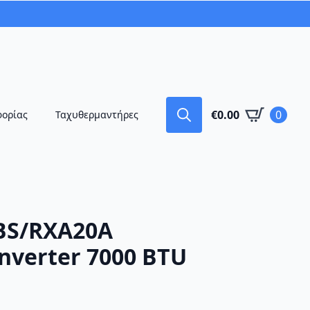
€
0.00
0
φορίας
Ταχυθερμαντήρες
Search
for:
BS/RXA20A
nverter 7000 BTU