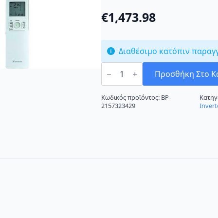
€
1,473.98
Διαθέσιμο κατόπιν παραγ
Daikin
FTXA20BS/RXA20A
Προσθήκη Στο Κ
Κλιματιστικό
Inverter
7000
Κωδικός προϊόντος:
BP-
Κατηγ
BTU
2157323429
Invert
A++/A+++
ποσότητα