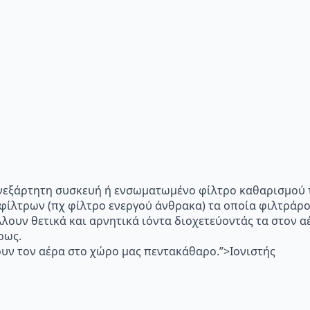
p="Ανεξάρτητη συσκευή ή ενσωματωμένο φίλτρο καθαρισμού 
 φίλτρων (πχ φίλτρο ενεργού άνθρακα) τα οποία φιλτράρ
λλουν θετικά και αρνητικά ιόντα διοχετεύοντάς τα στον
ρως.
υν τον αέρα στο χώρο μας πεντακάθαρο.”>Ιονιστής