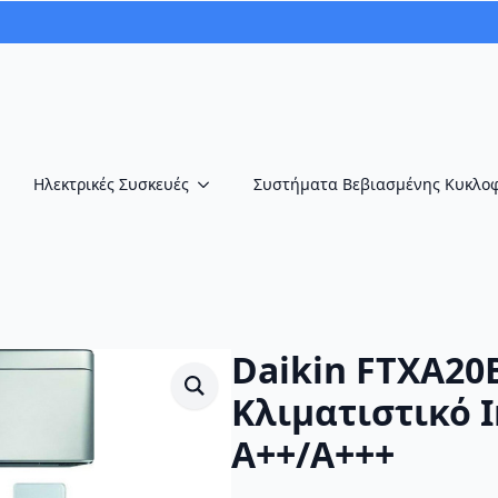
Ηλεκτρικές Συσκευές
Συστήματα Βεβιασμένης Κυκλο
Daikin FTXA20
Κλιματιστικό I
A++/A+++