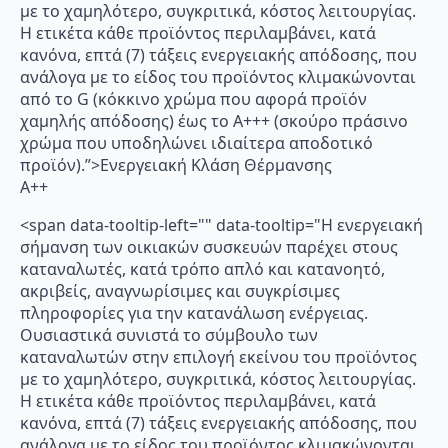
με το χαμηλότερο, συγκριτικά, κόστος λειτουργίας.
Η ετικέτα κάθε προϊόντος περιλαμβάνει, κατά
κανόνα, επτά (7) τάξεις ενεργειακής απόδοσης, που
ανάλογα με το είδος του προϊόντος κλιμακώνονται
από το G (κόκκινο χρώμα που αφορά προϊόν
χαμηλής απόδοσης) έως το Α+++ (σκούρο πράσινο
χρώμα που υποδηλώνει ιδιαίτερα αποδοτικό
προϊόν).”>Ενεργειακή Κλάση Θέρμανσης
A++
<span data-tooltip-left="" data-tooltip="Η ενεργειακή
σήμανση των οικιακών συσκευών παρέχει στους
καταναλωτές, κατά τρόπο απλό και κατανοητό,
ακριβείς, αναγνωρίσιμες και συγκρίσιμες
πληροφορίες για την κατανάλωση ενέργειας.
Ουσιαστικά συνιστά το σύμβουλο των
καταναλωτών στην επιλογή εκείνου του προϊόντος
με το χαμηλότερο, συγκριτικά, κόστος λειτουργίας.
Η ετικέτα κάθε προϊόντος περιλαμβάνει, κατά
κανόνα, επτά (7) τάξεις ενεργειακής απόδοσης, που
ανάλογα με το είδος του προϊόντος κλιμακώνονται