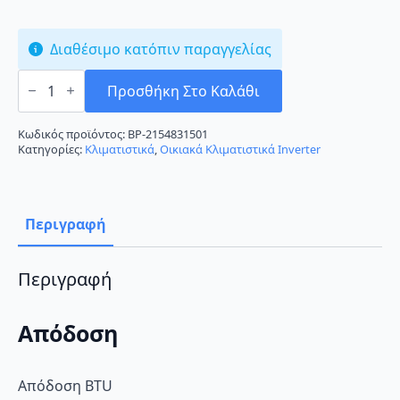
Διαθέσιμο κατόπιν παραγγελίας
Daikin
Emura
Προσθήκη Στο Καλάθι
FTXJ20MW/RXJ20M
Κλιματιστικό
Inverter
Κωδικός προϊόντος:
BP-2154831501
7000
Κατηγορίες:
Κλιματιστικά
,
Οικιακά Κλιματιστικά Inverter
BTU
A+++/A++
με
Wi-
Fi
Περιγραφή
ποσότητα
Περιγραφή
Απόδοση
Απόδοση BTU