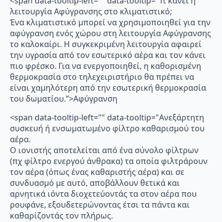
<span data-tooltip-left="" data-tooltip="Τι κάνει η
λειτουργία Αφύγρανσης στο κλιματιστικό;
Ένα κλιματιστικό μπορεί να χρησιμοποιηθεί για την
αφύγρανση ενός χώρου στη λειτουργία Αφύγρανσης
το καλοκαίρι. Η συγκεκριμένη λειτουργία αφαιρεί
την υγρασία από τον εσωτερικό αέρα και τον κάνει
πιο φρέσκο. Για να ενεργοποιηθεί, η καθορισμένη
θερμοκρασία στο τηλεχειριστήριο θα πρέπει να
είναι χαμηλότερη από την εσωτερική θερμοκρασία
του δωματίου.”>Αφύγρανση
<span data-tooltip-left="" data-tooltip="Ανεξάρτητη
συσκευή ή ενσωματωμένο φίλτρο καθαρισμού του
αέρα.
Ο ιονιστής αποτελείται από ένα σύνολο φίλτρων
(πχ φίλτρο ενεργού άνθρακα) τα οποία φιλτράρουν
τον αέρα (όπως ένας καθαριστής αέρα) και σε
συνδυασμό με αυτό, αποβάλλουν θετικά και
αρνητικά ιόντα διοχετεύοντάς τα στον αέρα που
ρουφάνε, εξουδετερώνοντας έτσι τα πάντα και
καθαρίζοντάς τον πλήρως.