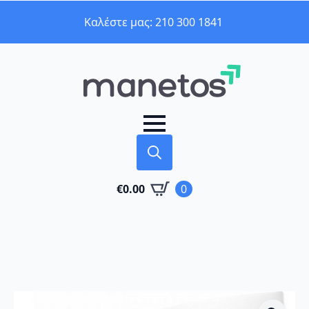
Καλέστε μας: 210 300 1841
Search
€
0.00
0
for: