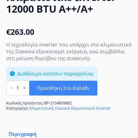
12000 BTU A++/A+
€
263.00
Η τεχνολογία inverter που υπάρχει στο κλιματιστικό
της Daewoo εξοικονομεί ενέργεια, ενώ συμβάλλει
στη μείωση θορύβου της συσκευής.
Διαθέσιμο κατόπιν παραγγελίας
Daewoo
DSB-
Προσθήκη Στο Καλάθι
F1245ELH-
V
Κλιματιστικό
Κωδικός προϊόντος:
BP-2154859882
Inverter
Κατηγορίες:
Κλιματιστικά
,
Οικιακά Κλιματιστικά Inverter
12000
BTU
A++/A+
ποσότητα
Περιγραφή