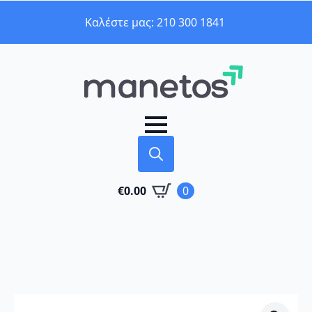
Καλέστε μας: 210 300 1841
Search
€
0.00
0
for: