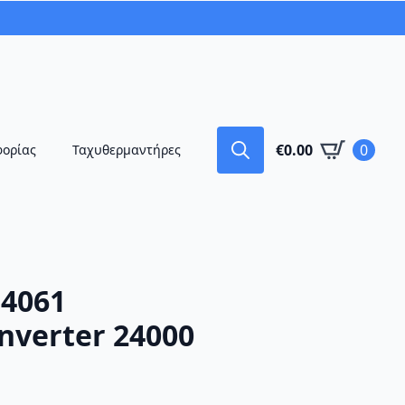
€
0.00
0
φορίας
Ταχυθερμαντήρες
Search
for:
F4061
nverter 24000