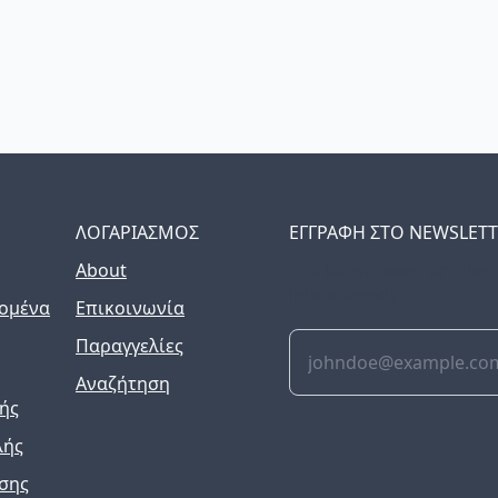
ΛΟΓΑΡΙΑΣΜΟΣ
ΕΓΓΡΑΦΗ ΣΤΟ NEWSLET
About
The latest news, articles
inbox weekly.
ομένα
Επικοινωνία
Παραγγελίες
Αναζήτηση
ής
λής
σης