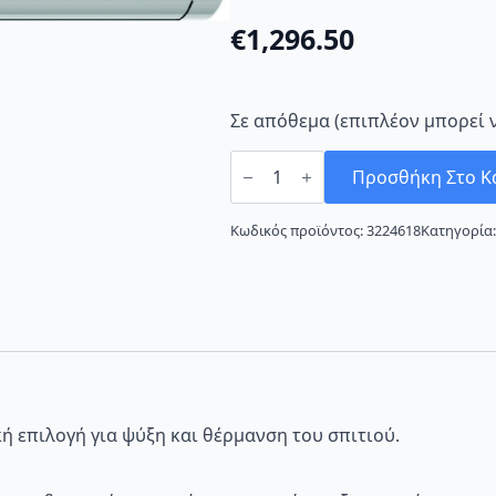
€
1,296.50
Σε απόθεμα (επιπλέον μπορεί 
Crown
TCI-
Προσθήκη Στο Κ
24LF4061
Κλιματιστικό
Inverter
Κωδικός προϊόντος:
3224618
Κατηγορία
24000
BTU
A++/A+
ποσότητα
κή επιλογή για ψύξη και θέρμανση του σπιτιού.