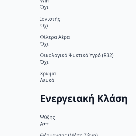
WiFi
Όχι
Ιονιστής
Όχι
Φίλτρα Αέρα
Όχι
Οικολογικό Ψυκτικό Υγρό (R32)
Όχι
Χρώμα
Λευκό
Ενεργειακή Κλάση
Ψύξης
A++
Θέρμανσης (Μέση Ζώνη)