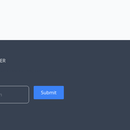
TER
, and resources, sent to your
Submit