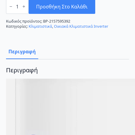
Carrier
Sensation
Προσθήκη Στο Καλάθι
38QHG024D8SP/42QHB024D8SP
Κλιματιστικό
Inverter
Κωδικός προϊόντος:
BP-2157595392
24000
Κατηγορίες:
Κλιματιστικά
,
Οικιακά Κλιματιστικά Inverter
BTU
A+++/A+++
με
Ιονιστή
ποσότητα
Περιγραφή
Περιγραφή