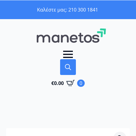
Καλέστε μας: 210 300 1841
Search
€
0.00
0
for: