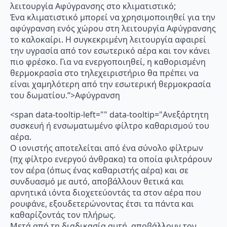
λειτουργία Αφύγρανσης στο κλιματιστικό;
Ένα κλιματιστικό μπορεί να χρησιμοποιηθεί για την
αφύγρανση ενός χώρου στη λειτουργία Αφύγρανσης
το καλοκαίρι. Η συγκεκριμένη λειτουργία αφαιρεί
την υγρασία από τον εσωτερικό αέρα και τον κάνει
πιο φρέσκο. Για να ενεργοποιηθεί, η καθορισμένη
θερμοκρασία στο τηλεχειριστήριο θα πρέπει να
είναι χαμηλότερη από την εσωτερική θερμοκρασία
του δωματίου.”>Αφύγρανση
<span data-tooltip-left="" data-tooltip="Ανεξάρτητη
συσκευή ή ενσωματωμένο φίλτρο καθαρισμού του
αέρα.
Ο ιονιστής αποτελείται από ένα σύνολο φίλτρων
(πχ φίλτρο ενεργού άνθρακα) τα οποία φιλτράρουν
τον αέρα (όπως ένας καθαριστής αέρα) και σε
συνδυασμό με αυτό, αποβάλλουν θετικά και
αρνητικά ιόντα διοχετεύοντάς τα στον αέρα που
ρουφάνε, εξουδετερώνοντας έτσι τα πάντα και
καθαρίζοντάς τον πλήρως.
Μετά από τη διαδικασία αυτή, αποβάλλουν τον