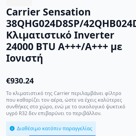
Carrier Sensation
38QHG024D8SP/42QHB024
Κλιματιστικό Inverter
24000 BTU A+++/A+++ με
Ιονιστή
€
930.24
Το κλιματιστικό της Carrier περιλαμβάνει φίλτρο
που καθαρίζει τον αέρα, ώστε να έχεις καλύτερες
συνθήκες στο χώρο, ενώ με το οικολογικό ψυκτικό
υγρό R32 δεν επιβαρύνει το περιβάλλον.
Διαθέσιμο κατόπιν παραγγελίας