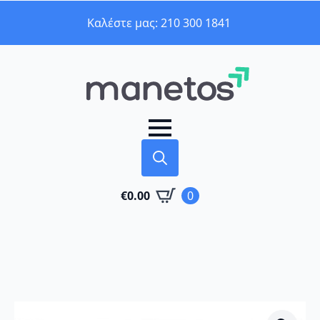
Καλέστε μας: 210 300 1841
Search
€
0.00
0
for: