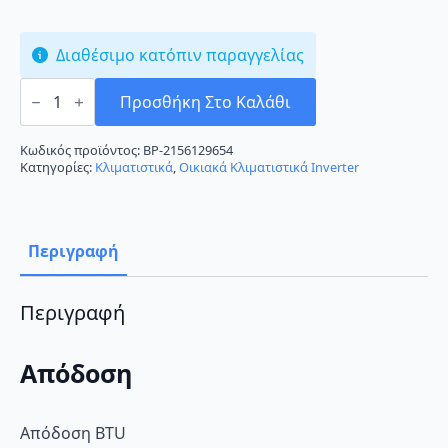
Διαθέσιμο κατόπιν παραγγελίας
Carrier
Extreme
Προσθήκη Στο Καλάθι
42QHG009D8SX/38QHG009D8SX
Κλιματιστικό
Inverter
Κωδικός προϊόντος:
BP-2156129654
9000
Κατηγορίες:
Κλιματιστικά
,
Οικιακά Κλιματιστικά Inverter
BTU
A++/A+++
με
Wi-
Fi
Περιγραφή
ποσότητα
Περιγραφή
Απόδοση
Απόδοση BTU