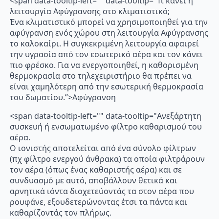
<span data-tooltip-left="" data-tooltip="Τι κάνει η
λειτουργία Αφύγρανσης στο κλιματιστικό;
Ένα κλιματιστικό μπορεί να χρησιμοποιηθεί για την
αφύγρανση ενός χώρου στη λειτουργία Αφύγρανσης
το καλοκαίρι. Η συγκεκριμένη λειτουργία αφαιρεί
την υγρασία από τον εσωτερικό αέρα και τον κάνει
πιο φρέσκο. Για να ενεργοποιηθεί, η καθορισμένη
θερμοκρασία στο τηλεχειριστήριο θα πρέπει να
είναι χαμηλότερη από την εσωτερική θερμοκρασία
του δωματίου.”>Αφύγρανση
<span data-tooltip-left="" data-tooltip="Ανεξάρτητη
συσκευή ή ενσωματωμένο φίλτρο καθαρισμού του
αέρα.
Ο ιονιστής αποτελείται από ένα σύνολο φίλτρων
(πχ φίλτρο ενεργού άνθρακα) τα οποία φιλτράρουν
τον αέρα (όπως ένας καθαριστής αέρα) και σε
συνδυασμό με αυτό, αποβάλλουν θετικά και
αρνητικά ιόντα διοχετεύοντάς τα στον αέρα που
ρουφάνε, εξουδετερώνοντας έτσι τα πάντα και
καθαρίζοντάς τον πλήρως.