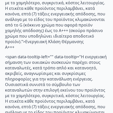
με το χαμηλότερο, συγκριτικά, κόστος λειτουργίας.
Η ετικέτα κάθε προϊόντος περιλαμβάνει, κατά
κανόνα, επτά (7) τάξεις ενεργειακής απόδοσης, που
ανάλογα με το είδος του προϊόντος κλιμακώνονται
από το G (κόκκινο χρώμα που αφορά προϊόν
χαμηλής απόδοσης) έως το Α+++ (σκούρο πράσινο
χρώμα που υποδηλώνει ιδιαίτερα αποδοτικό
προϊόν).”>Ενεργειακή Κλάση Θέρμανσης
A+++
<span data-tooltip-left="" data-tooltip="Η ενεργειακή
σήμανση των οικιακών συσκευών παρέχει στους
καταναλωτές, κατά τρόπο απλό και κατανοητό,
ακριβείς, αναγνωρίσιμες και συγκρίσιμες
πληροφορίες για την κατανάλωση ενέργειας.
Ουσιαστικά συνιστά το σύμβουλο των
καταναλωτών στην επιλογή εκείνου του προϊόντος
με το χαμηλότερο, συγκριτικά, κόστος λειτουργίας.
Η ετικέτα κάθε προϊόντος περιλαμβάνει, κατά
κανόνα, επτά (7) τάξεις ενεργειακής απόδοσης, που
ανάλογα με το είδος του προϊόντος κλιμακώνονται