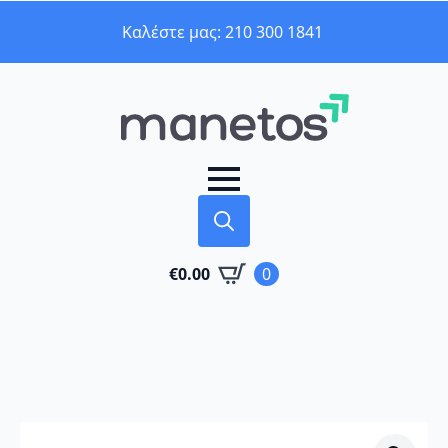
Καλέστε μας: 210 300 1841
Search
€
0.00
0
for: