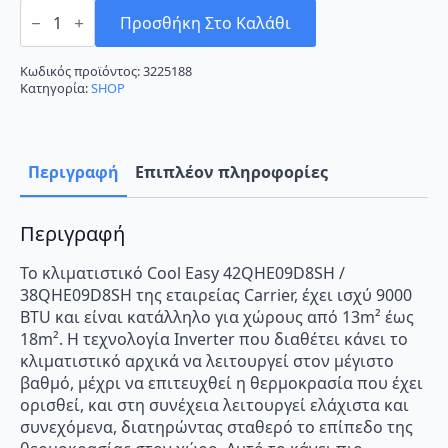
Carrier
Cool
Προσθήκη Στο Καλάθι
Easy
42QHE09D8SH
/
Κωδικός προϊόντος:
3225188
38QHE09D8SH
Κατηγορία:
SHOP
Κλιματιστικό
Inverter
9000
BTU
A+++/A++
Περιγραφή
Επιπλέον πληροφορίες
με
WiFi
ποσότητα
Περιγραφή
Το κλιματιστικό Cool Easy 42QHE09D8SH /
38QHE09D8SH της εταιρείας Carrier, έχει ισχύ 9000
BTU και είναι κατάλληλο για χώρους από 13m² έως
18m². Η τεχνολογία Inverter που διαθέτει κάνει το
κλιματιστικό αρχικά να λειτουργεί στον μέγιστο
βαθμό, μέχρι να επιτευχθεί η θερμοκρασία που έχει
ορισθεί, και στη συνέχεια λειτουργεί ελάχιστα και
συνεχόμενα, διατηρώντας σταθερό το επίπεδο της