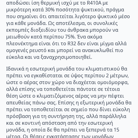
αποδώσει ίση θερμική ισχύ με το R410A με
μικρότερη κατά 30% ποσότητα ψυκτικού, πράγμα
που σημαίνει ότι απαιτείται λιγότερο ψυκτικό μέσο
για κάθε μονάδα. Ως αποτέλεσμα, οι συνολικές
εκπομπές διοξειδίου του άνθρακα μπορούν να
μειωθούν κατά περίπου 75%. Ένα ακόμα
πλεονέκτημα είναι ότι το R32 δεν είναι μίγμα αλλά
ομογενές ρευστό και μπορεί να ανακυκλωθεί πιο
εύκολα και να ξαναχρησιμοποιηθεί.
Ιδανικά η εσωτερική μονάδα του κλιματιστικού θα
πρέπει να εγκαθίσταται σε ύψος περίπου 2 μέτρων,
ώστε ο αέρας στον χώρο να διαχέεται ομοιόμορφα,
αλλά επίσης να τοποθετείται πάντοτε σε τέτοια
θέση ώστε ο κλιματιζόμενος αέρας να μην πέφτει
απευθείας πάνω σας. Επίσης η εξωτερική μονάδα θα
πρέπει να τοποθετείται σε σημείο που δίνει εύκολη
πρόσβαση για τη συντήρηση της, αλλά παράλληλα
και σε κοντινή απόσταση από την εσωτερική
μονάδα, η οποία δε θα πρέπει να ξεπερνά τα 15
μέτρα. Οι θέσεις εγκατάστασης των μονάδων