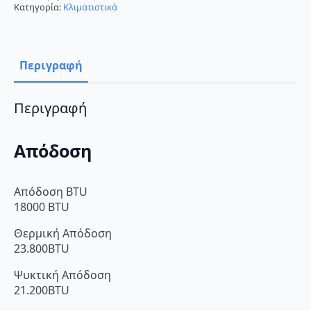
Inverter
Κατηγορία:
Κλιματιστικά
18000
BTU
A++/A+++
με
Wi-
Περιγραφή
Fi
ποσότητα
Περιγραφή
Απόδοση
Απόδοση BTU
18000 BTU
Θερμική Απόδοση
23.800BTU
Ψυκτική Απόδοση
21.200BTU