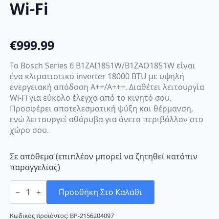
Wi-Fi
€
999.99
Το Bosch Series 6 B1ZAI1851W/B1ZAO1851W είναι
ένα κλιματιστικό inverter 18000 BTU με υψηλή
ενεργειακή απόδοση A++/A+++. Διαθέτει λειτουργία
Wi-Fi για εύκολο έλεγχο από το κινητό σου.
Προσφέρει αποτελεσματική ψύξη και θέρμανση,
ενώ λειτουργεί αθόρυβα για άνετο περιβάλλον στο
χώρο σου.
Σε απόθεμα (επιπλέον μπορεί να ζητηθεί κατόπιν
παραγγελίας)
Bosch
Series
Προσθήκη Στο Καλάθι
6
B1ZAI1851W/B1ZAO1851W
Κλιματιστικό
Κωδικός προϊόντος:
BP-2156204097