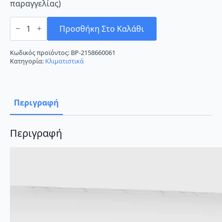
παραγγελίας)
Bosch
Climate
Προσθήκη Στο Καλάθι
2000
CL2000-
26
Κωδικός προϊόντος:
BP-2158660061
WE
Κατηγορία:
Κλιματιστικά
Κλιματιστικό
Inverter
9000
BTU
A++/A+++
Περιγραφή
ποσότητα
Περιγραφή