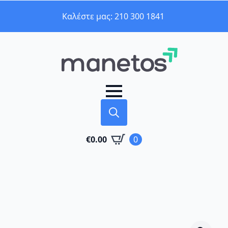
Καλέστε μας: 210 300 1841
Search
€
0.00
0
for: