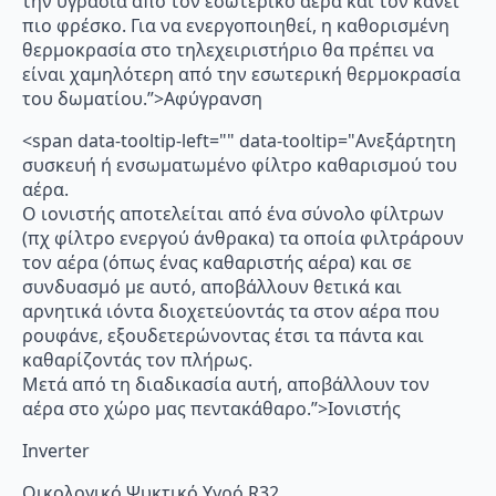
την υγρασία από τον εσωτερικό αέρα και τον κάνει
πιο φρέσκο. Για να ενεργοποιηθεί, η καθορισμένη
θερμοκρασία στο τηλεχειριστήριο θα πρέπει να
είναι χαμηλότερη από την εσωτερική θερμοκρασία
του δωματίου.”>Αφύγρανση
<span data-tooltip-left="" data-tooltip="Ανεξάρτητη
συσκευή ή ενσωματωμένο φίλτρο καθαρισμού του
αέρα.
Ο ιονιστής αποτελείται από ένα σύνολο φίλτρων
(πχ φίλτρο ενεργού άνθρακα) τα οποία φιλτράρουν
τον αέρα (όπως ένας καθαριστής αέρα) και σε
συνδυασμό με αυτό, αποβάλλουν θετικά και
αρνητικά ιόντα διοχετεύοντάς τα στον αέρα που
ρουφάνε, εξουδετερώνοντας έτσι τα πάντα και
καθαρίζοντάς τον πλήρως.
Μετά από τη διαδικασία αυτή, αποβάλλουν τον
αέρα στο χώρο μας πεντακάθαρο.”>Ιονιστής
Inverter
Οικολογικό Ψυκτικό Υγρό R32