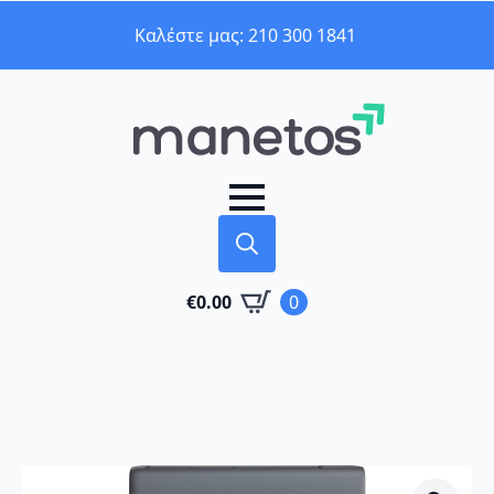
Καλέστε μας: 210 300 1841
Search
€
0.00
0
for: