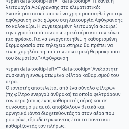
<span data-tooltip-left="" data-tooltip="Τι κάνει η
λειτουργία Αφύγρανσης στο κλιματιστικό;
Ένα κλιματιστικό μπορεί να χρησιμοποιηθεί για την
αφύγρανση ενός χώρου στη λειτουργία Αφύγρανσης
το καλοκαίρι. Η συγκεκριμένη λειτουργία αφαιρεί
την υγρασία από τον εσωτερικό αέρα και τον κάνει
πιο φρέσκο. Για να ενεργοποιηθεί, η καθορισμένη
θερμοκρασία στο τηλεχειριστήριο θα πρέπει να
είναι χαμηλότερη από την εσωτερική θερμοκρασία
του δωματίου.”>Αφύγρανση
<span data-tooltip-left="" data-tooltip="Ανεξάρτητη
συσκευή ή ενσωματωμένο φίλτρο καθαρισμού του
αέρα.
Ο ιονιστής αποτελείται από ένα σύνολο φίλτρων
(πχ φίλτρο ενεργού άνθρακα) τα οποία φιλτράρουν
τον αέρα (όπως ένας καθαριστής αέρα) και σε
συνδυασμό με αυτό, αποβάλλουν θετικά και
αρνητικά ιόντα διοχετεύοντάς τα στον αέρα που
ρουφάνε, εξουδετερώνοντας έτσι τα πάντα και
καθαρίζοντάς τον πλήρως.