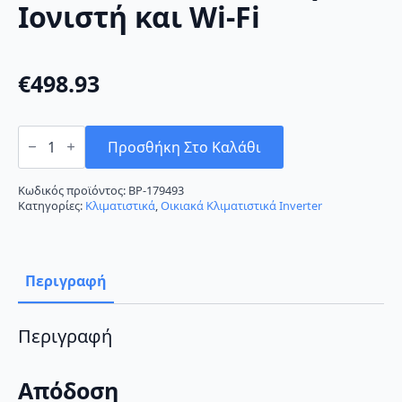
Ιονιστή και Wi-Fi
€
498.93
AUX
Q-
Προσθήκη Στο Καλάθι
Series
ASW-
H12C5A4/QCR3DI-
Κωδικός προϊόντος:
BP-179493
C0
Κατηγορίες:
Κλιματιστικά
,
Οικιακά Κλιματιστικά Inverter
Κλιματιστικό
Inverter
12000
BTU
A++/A+++
Περιγραφή
με
Ιονιστή
και
Wi-
Περιγραφή
Fi
ποσότητα
Απόδοση