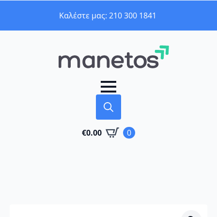
Καλέστε μας: 210 300 1841
Search
€
0.00
0
for: