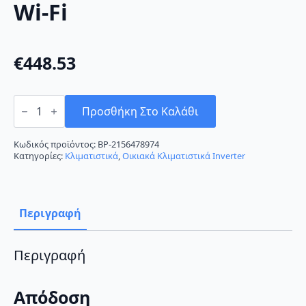
Wi-Fi
€
448.53
AUX
Halo
Προσθήκη Στο Καλάθι
ASW-
H12A4/HAR3DI-
EU
Κωδικός προϊόντος:
BP-2156478974
Κλιματιστικό
Κατηγορίες:
Κλιματιστικά
,
Οικιακά Κλιματιστικά Inverter
Inverter
12000
BTU
A++/A+++
με
Περιγραφή
Wi-
Fi
ποσότητα
Περιγραφή
Απόδοση