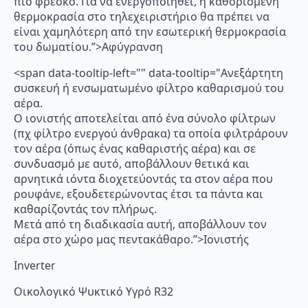
πιο φρέσκο. Για να ενεργοποιηθεί, η καθορισμένη
θερμοκρασία στο τηλεχειριστήριο θα πρέπει να
είναι χαμηλότερη από την εσωτερική θερμοκρασία
του δωματίου.”>Αφύγρανση
<span data-tooltip-left="" data-tooltip="Ανεξάρτητη
συσκευή ή ενσωματωμένο φίλτρο καθαρισμού του
αέρα.
Ο ιονιστής αποτελείται από ένα σύνολο φίλτρων
(πχ φίλτρο ενεργού άνθρακα) τα οποία φιλτράρουν
τον αέρα (όπως ένας καθαριστής αέρα) και σε
συνδυασμό με αυτό, αποβάλλουν θετικά και
αρνητικά ιόντα διοχετεύοντάς τα στον αέρα που
ρουφάνε, εξουδετερώνοντας έτσι τα πάντα και
καθαρίζοντάς τον πλήρως.
Μετά από τη διαδικασία αυτή, αποβάλλουν τον
αέρα στο χώρο μας πεντακάθαρο.”>Ιονιστής
Inverter
Οικολογικό Ψυκτικό Υγρό R32