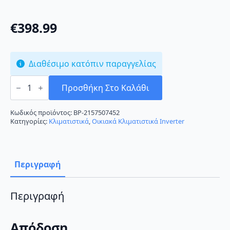
€
398.99
Διαθέσιμο κατόπιν παραγγελίας
AUX
Halo
Προσθήκη Στο Καλάθι
ASW-
H09B6A4/HAR3DI-
D0
Κωδικός προϊόντος:
BP-2157507452
Κλιματιστικό
Κατηγορίες:
Κλιματιστικά
,
Οικιακά Κλιματιστικά Inverter
Inverter
9000
BTU
A++/A+++
ποσότητα
Περιγραφή
Περιγραφή
Απόδοση