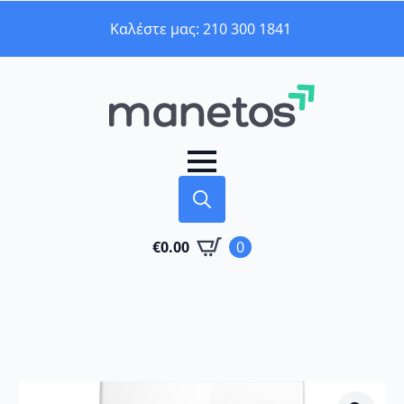
Καλέστε μας: 210 300 1841
Search
€
0.00
0
for: